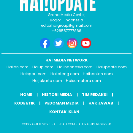
Graha Media Center,
Bogor - Indonesia
editorhaigroup@gmail.com
+628557777888
HAI MEDIA NETWORK
Haiidn.com
Haiup.com
Haiindonesia.com
Haiupdate.com
Heisport.com
Haijateng.com
Haibanten.com
Heijakarta.com
Haisumatera.com
HOME
HISTORI MEDIA
TIM REDAKSI
KODE ETIK
PEDOMAN MEDIA
HAK JAWAB
KONTAK IKLAN
COPYRIGHT © 2026 HAIUPDATE.COM - ALL RIGHTS RESERVED