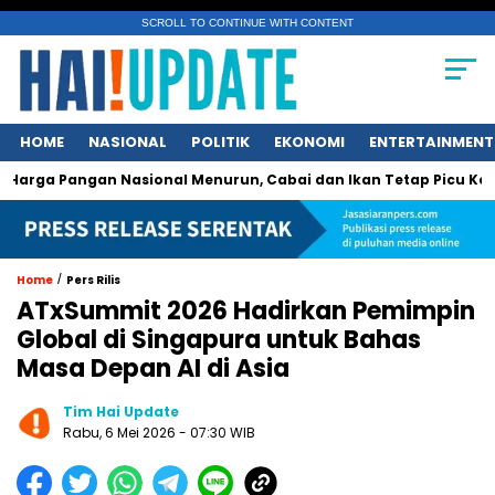
SCROLL TO CONTINUE WITH CONTENT
HOME
NASIONAL
POLITIK
EKONOMI
ENTERTAINMENT
angan Nasional Menurun, Cabai dan Ikan Tetap Picu Kegelisaha
/
Home
Pers Rilis
ATxSummit 2026 Hadirkan Pemimpin
Global di Singapura untuk Bahas
Masa Depan AI di Asia
Tim Hai Update
Rabu, 6 Mei 2026 - 07:30 WIB