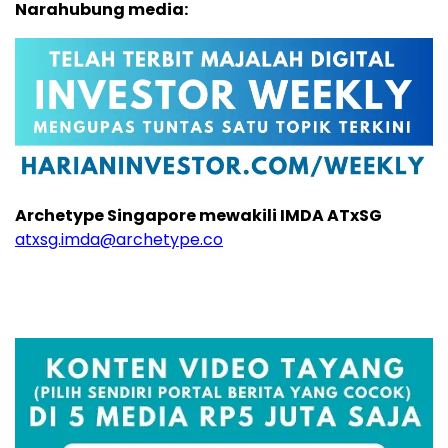
Narahubung media:
Archetype Singapore mewakili IMDA ATxSG
atxsg.imda@archetype.co