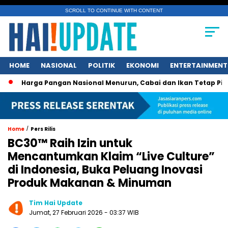
SCROLL TO CONTINUE WITH CONTENT
HOME
NASIONAL
POLITIK
EKONOMI
ENTERTAINMENT
ga Pangan Nasional Menurun, Cabai dan Ikan Tetap Picu Kegel
/
Home
Pers Rilis
BC30™ Raih Izin untuk
Mencantumkan Klaim “Live Culture”
di Indonesia, Buka Peluang Inovasi
Produk Makanan & Minuman
Tim Hai Update
Jumat, 27 Februari 2026 - 03:37 WIB