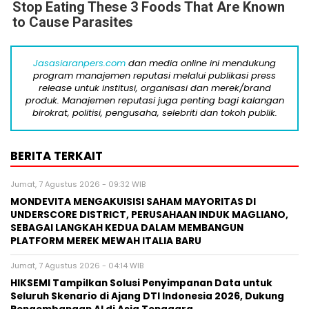
Stop Eating These 3 Foods That Are Known
to Cause Parasites
Jasasiaranpers.com
dan media online ini mendukung
program manajemen reputasi melalui publikasi press
release untuk institusi, organisasi dan merek/brand
produk. Manajemen reputasi juga penting bagi kalangan
birokrat, politisi, pengusaha, selebriti dan tokoh publik.
BERITA TERKAIT
Jumat, 7 Agustus 2026 - 09:32 WIB
MONDEVITA MENGAKUISISI SAHAM MAYORITAS DI
UNDERSCORE DISTRICT, PERUSAHAAN INDUK MAGLIANO,
SEBAGAI LANGKAH KEDUA DALAM MEMBANGUN
PLATFORM MEREK MEWAH ITALIA BARU
Jumat, 7 Agustus 2026 - 04:14 WIB
HIKSEMI Tampilkan Solusi Penyimpanan Data untuk
Seluruh Skenario di Ajang DTI Indonesia 2026, Dukung