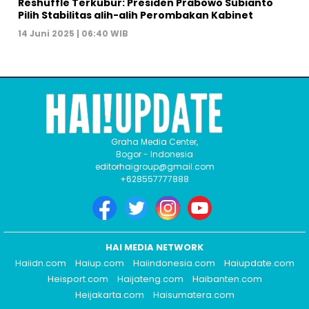
Reshuffle Terkubur: Presiden Prabowo Subianto
Pilih Stabilitas alih-alih Perombakan Kabinet
14 Juni 2025 | 06:40 WIB
Graha Media Center,
Bogor - Indonesia
editorhaigroup@gmail.com
+628557777888
HAI MEDIA NETWORK
Haiidn.com
Haiup.com
Haiindonesia.com
Haiupdate.com
Heisport.com
Haijateng.com
Haibanten.com
Heijakarta.com
Haisumatera.com