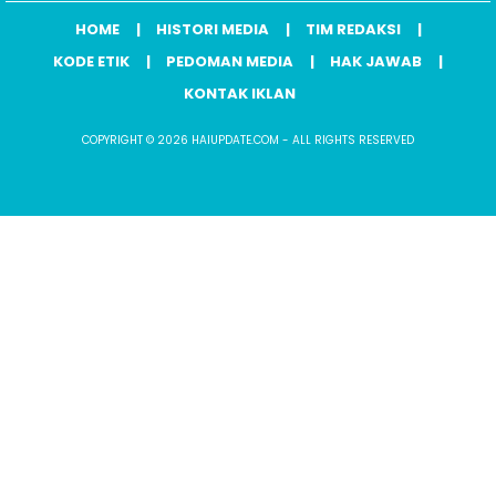
HOME
HISTORI MEDIA
TIM REDAKSI
KODE ETIK
PEDOMAN MEDIA
HAK JAWAB
KONTAK IKLAN
COPYRIGHT © 2026 HAIUPDATE.COM - ALL RIGHTS RESERVED