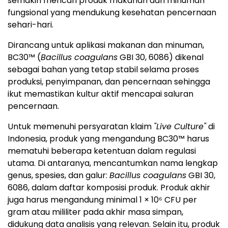
semakin mencari produk makanan dan minuman
fungsional yang mendukung kesehatan pencernaan
sehari-hari.
Dirancang untuk aplikasi makanan dan minuman,
BC30™ (
Bacillus coagulans
GBI 30, 6086) dikenal
sebagai bahan yang tetap stabil selama proses
produksi, penyimpanan, dan pencernaan sehingga
ikut memastikan kultur aktif mencapai saluran
pencernaan.
Untuk memenuhi persyaratan klaim
"Live Culture"
di
Indonesia, produk yang mengandung BC30™ harus
mematuhi beberapa ketentuan dalam regulasi
utama. Di antaranya, mencantumkan nama lengkap
genus, spesies, dan galur:
Bacillus coagulans
GBI 30,
6086, dalam daftar komposisi produk. Produk akhir
juga harus mengandung minimal 1 × 10⁶ CFU per
gram atau mililiter pada akhir masa simpan,
didukung data analisis yang relevan. Selain itu, produk