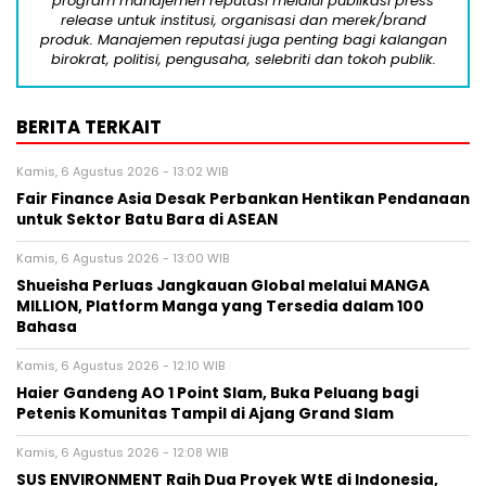
program manajemen reputasi melalui publikasi press
release untuk institusi, organisasi dan merek/brand
produk. Manajemen reputasi juga penting bagi kalangan
birokrat, politisi, pengusaha, selebriti dan tokoh publik.
BERITA TERKAIT
Kamis, 6 Agustus 2026 - 13:02 WIB
Fair Finance Asia Desak Perbankan Hentikan Pendanaan
untuk Sektor Batu Bara di ASEAN
Kamis, 6 Agustus 2026 - 13:00 WIB
Shueisha Perluas Jangkauan Global melalui MANGA
MILLION, Platform Manga yang Tersedia dalam 100
Bahasa
Kamis, 6 Agustus 2026 - 12:10 WIB
Haier Gandeng AO 1 Point Slam, Buka Peluang bagi
Petenis Komunitas Tampil di Ajang Grand Slam
Kamis, 6 Agustus 2026 - 12:08 WIB
SUS ENVIRONMENT Raih Dua Proyek WtE di Indonesia,