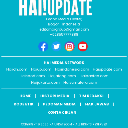
Graha Media Center,
Bogor - Indonesia
editorhaigroup@gmail.com
+628557777888
HAI MEDIA NETWORK
Haiidn.com
Haiup.com
Haiindonesia.com
Haiupdate.com
Heisport.com
Haijateng.com
Haibanten.com
Heijakarta.com
Haisumatera.com
HOME
HISTORI MEDIA
TIM REDAKSI
KODE ETIK
PEDOMAN MEDIA
HAK JAWAB
KONTAK IKLAN
COPYRIGHT © 2026 HAIUPDATE.COM - ALL RIGHTS RESERVED