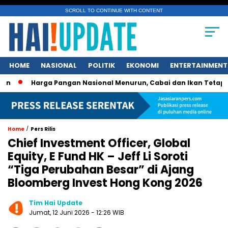
SCROLL TO CONTINUE WITH CONTENT
HOME
NASIONAL
POLITIK
EKONOMI
ENTERTAINMENT
Harga Pangan Nasional Menurun, Cabai dan Ikan Tetap Picu Keg
/
Home
Pers Rilis
Chief Investment Officer, Global
Equity, E Fund HK – Jeff Li Soroti
“Tiga Perubahan Besar” di Ajang
Bloomberg Invest Hong Kong 2026
Tim Hai Update
Jumat, 12 Juni 2026 - 12:26 WIB