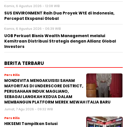
Kamis, 6 Agustus 2026 - 12:08 WIB
SUS ENVIRONMENT Raih Dua Proyek WtE di Indonesia,
Percepat Ekspansi Global
Kamis, 6 Agustus 2026 - 06:39 WIB
UOB Perkuat Bisnis Wealth Management melalui
Kemitraan Distribusi Strategis dengan Allianz Global
Investors
BERITA TERBARU
Pers Rilis
MONDEVITA MENGAKUISISI SAHAM
MAYORITAS DI UNDERSCORE DISTRICT,
PERUSAHAAN INDUK MAGLIANO,
SEBAGAI LANGKAH KEDUA DALAM
MEMBANGUN PLATFORM MEREK MEWAH ITALIA BARU
Jumat, 7 Agu 2026 - 09:32 WIB
Pers Rilis
HIKSEMI Tampilkan Solusi