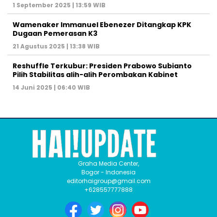
1 September 2025 | 13:59 WIB
Wamenaker Immanuel Ebenezer Ditangkap KPK
Dugaan Pemerasan K3
21 Agustus 2025 | 13:38 WIB
Reshuffle Terkubur: Presiden Prabowo Subianto
Pilih Stabilitas alih-alih Perombakan Kabinet
14 Juni 2025 | 06:40 WIB
Graha Media Center,
Bogor - Indonesia
editorhaigroup@gmail.com
+628557777888