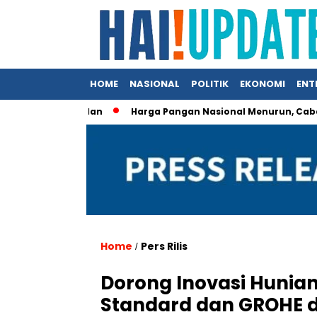
HOME
NASIONAL
POLITIK
EKONOMI
ENT
royek Jalan
Harga Pangan Nasional Menurun, Cabai dan Ik
Home
Pers Rilis
/
Dorong Inovasi Hunia
Standard dan GROHE da