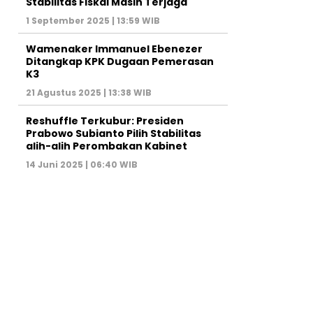
Stabilitas Fiskal Masih Terjaga
1 September 2025 | 13:59 WIB
Wamenaker Immanuel Ebenezer
Ditangkap KPK Dugaan Pemerasan
K3
21 Agustus 2025 | 13:38 WIB
Reshuffle Terkubur: Presiden
Prabowo Subianto Pilih Stabilitas
alih-alih Perombakan Kabinet
14 Juni 2025 | 06:40 WIB