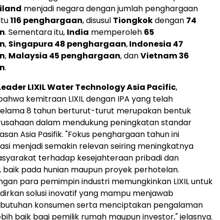
iland
menjadi negara dengan jumlah penghargaan
itu
116 penghargaan
, disusul
Tiongkok
dengan
74
n
. Sementara itu,
India
memperoleh
65
n
,
Singapura 48 penghargaan
,
Indonesia 47
n
,
Malaysia 45 penghargaan
, dan
Vietnam 36
n
.
Leader LIXIL Water Technology Asia Pacific
,
ahwa kemitraan LIXIL dengan IPA yang telah
selama 8 tahun berturut-turut merupakan bentuk
usahaan dalam mendukung peningkatan standar
wasan Asia Pasifik. "Fokus penghargaan tahun ini
asi menjadi semakin relevan seiring meningkatnya
syarakat terhadap kesejahteraan pribadi dan
, baik pada hunian maupun proyek perhotelan.
ngan para pemimpin industri memungkinkan LIXIL untuk
dirkan solusi inovatif yang mampu menjawab
butuhan konsumen serta menciptakan pengalaman
bih baik bagi pemilik rumah maupun investor," jelasnya.