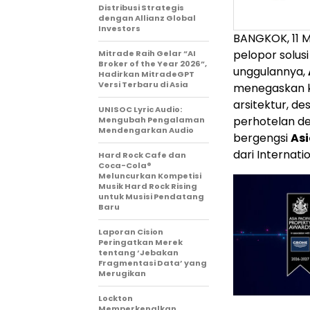
Distribusi Strategis
dengan Allianz Global
Investors
BANGKOK
,
11 
pelopor solusi
Mitrade Raih Gelar “AI
Broker of the Year 2026”,
unggulannya,
Hadirkan MitradeGPT
Versi Terbaru di Asia
menegaskan 
arsitektur, de
UNISOC Lyric Audio:
perhotelan d
Mengubah Pengalaman
Mendengarkan Audio
bergengsi
Asi
dari Internati
Hard Rock Cafe dan
Coca-Cola®
Meluncurkan Kompetisi
Musik Hard Rock Rising
untuk Musisi Pendatang
Baru
Laporan Cision
Peringatkan Merek
tentang ‘Jebakan
Fragmentasi Data’ yang
Merugikan
Lockton
Memperkenalkan