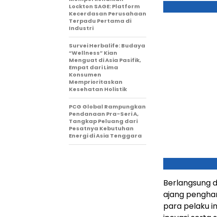
Lockton SAGE: Platform
Kecerdasan Perusahaan
Terpadu Pertama di
Industri
Survei Herbalife: Budaya
“Wellness” Kian
Menguat di Asia Pasifik,
Empat dari Lima
Konsumen
Memprioritaskan
Kesehatan Holistik
PCG Global Rampungkan
Pendanaan Pra-Seri A,
Tangkap Peluang dari
Pesatnya Kebutuhan
Energi di Asia Tenggara
Berlangsung d
ajang penghar
para pelaku in