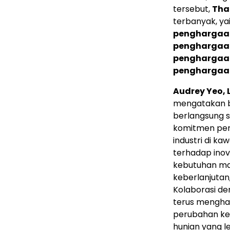
tersebut,
Tha
terbanyak, ya
penghargaa
penghargaa
penghargaa
penghargaa
Audrey Yeo, 
mengatakan b
berlangsung 
komitmen per
industri di ka
terhadap inov
kebutuhan ma
keberlanjutan
Kolaborasi de
terus mengha
perubahan ke
hunian yang le