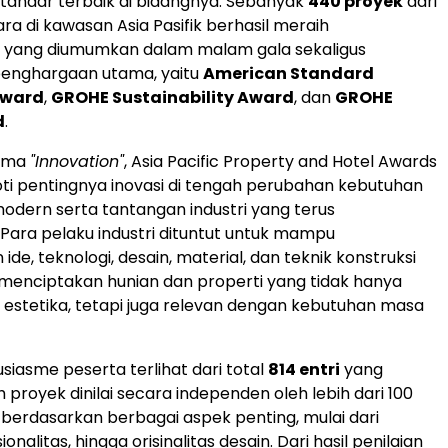
 standar terbaik di bidangnya. Sebanyak
440 proyek
dari
ra di kawasan Asia Pasifik berhasil meraih
 yang diumumkan dalam malam gala sekaligus
enghargaan utama, yaitu
American Standard
Award
,
GROHE Sustainability Award
, dan
GROHE
d
.
ema
"Innovation"
, Asia Pacific Property and Hotel Awards
i pentingnya inovasi di tengah perubahan kebutuhan
dern serta tantangan industri yang terus
ara pelaku industri dituntut untuk mampu
de, teknologi, desain, material, dan teknik konstruksi
menciptakan hunian dan properti yang tidak hanya
 estetika, tetapi juga relevan dengan kebutuhan masa
siasme peserta terlihat dari total
814 entri
yang
 proyek dinilai secara independen oleh lebih dari 100
i berdasarkan berbagai aspek penting, mulai dari
ionalitas, hingga orisinalitas desain. Dari hasil penilaian