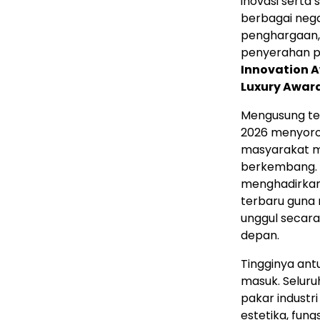
inovasi serta
berbagai nega
penghargaan,
penyerahan p
Innovation 
Luxury Awar
Mengusung t
2026 menyorot
masyarakat mo
berkembang. P
menghadirkan i
terbaru guna 
unggul secara
depan.
Tingginya antu
masuk. Seluruh
pakar industr
estetika, fungs