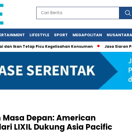
ERTAINMENT
LIFESTYLE
SPORT
MEGAPOLITAN
NUSANTAR
an Tetap Picu Kegelisahan Konsumen
Jasa Siaran Pers Persr
n Masa Depan: American
ri LIXIL Dukung Asia Pacific