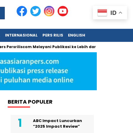
ID
A
INTERNASIONAL
PERS RILIS
ENGLISH
iliscom Melayani Publikasi ke Lebih dari 150 Media Online Berbaga
BERITA POPULER
ABC Impact Luncurkan
“2025 Impact Review”