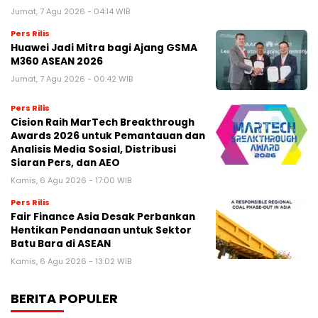
Jumat, 7 Agu 2026 - 04:14 WIB
Pers Rilis
Huawei Jadi Mitra bagi Ajang GSMA
M360 ASEAN 2026
Jumat, 7 Agu 2026 - 00:42 WIB
Pers Rilis
Cision Raih MarTech Breakthrough
Awards 2026 untuk Pemantauan dan
Analisis Media Sosial, Distribusi
Siaran Pers, dan AEO
Kamis, 6 Agu 2026 - 17:00 WIB
Pers Rilis
Fair Finance Asia Desak Perbankan
Hentikan Pendanaan untuk Sektor
Batu Bara di ASEAN
Kamis, 6 Agu 2026 - 13:02 WIB
BERITA POPULER