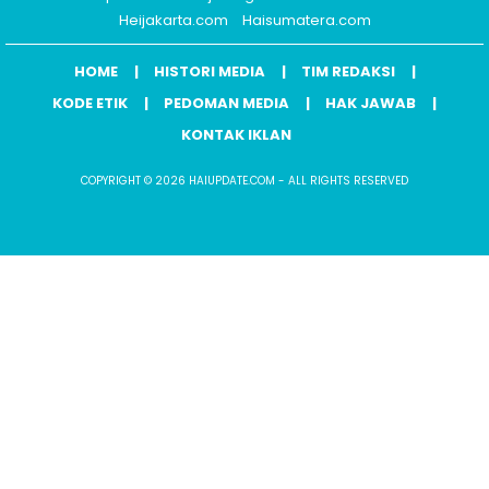
Heijakarta.com
Haisumatera.com
HOME
HISTORI MEDIA
TIM REDAKSI
KODE ETIK
PEDOMAN MEDIA
HAK JAWAB
KONTAK IKLAN
COPYRIGHT © 2026 HAIUPDATE.COM - ALL RIGHTS RESERVED