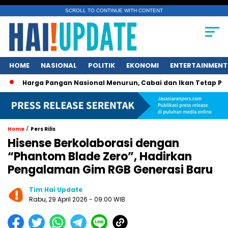
SCROLL TO CONTINUE WITH CONTENT
HOME
NASIONAL
POLITIK
EKONOMI
ENTERTAINMENT
rga Pangan Nasional Menurun, Cabai dan Ikan Tetap Picu Kegel
/
Home
Pers Rilis
Hisense Berkolaborasi dengan
“Phantom Blade Zero”, Hadirkan
Pengalaman Gim RGB Generasi Baru
Tim Hai Update
Rabu, 29 April 2026 - 09:00 WIB