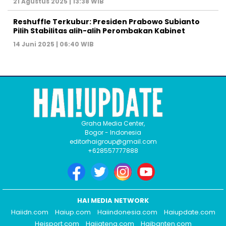
21 Agustus 2025 | 13:38 WIB
Reshuffle Terkubur: Presiden Prabowo Subianto
Pilih Stabilitas alih-alih Perombakan Kabinet
14 Juni 2025 | 06:40 WIB
Graha Media Center,
Bogor - Indonesia
editorhaigroup@gmail.com
+628557777888
HAI MEDIA NETWORK
Haiidn.com
Haiup.com
Haiindonesia.com
Haiupdate.com
Heisport.com
Haijateng.com
Haibanten.com