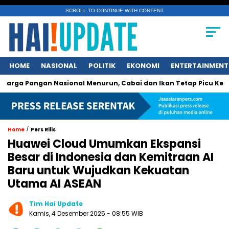
SCROLL TO CONTINUE WITH CONTENT
HOME
NASIONAL
POLITIK
EKONOMI
ENTERTAINMENT
asional Menurun, Cabai dan Ikan Tetap Picu Kegelisahan Konsu
/
Home
Pers Rilis
Huawei Cloud Umumkan Ekspansi
Besar di Indonesia dan Kemitraan AI
Baru untuk Wujudkan Kekuatan
Utama AI ASEAN
Tim Hai Update
Kamis, 4 Desember 2025 - 08:55 WIB