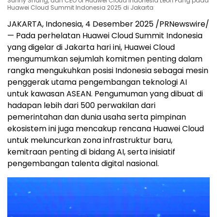
Sunny Shang, dan CEO of Huawei Cloud Indonesia Leon Fang pada
Huawei Cloud Summit Indonesia 2025 di Jakarta
JAKARTA, Indonesia
,
4 Desember 2025
/PRNewswire/
— Pada perhelatan Huawei Cloud Summit Indonesia
yang digelar di
Jakarta
hari ini,
Huawei Cloud
mengumumkan sejumlah komitmen penting dalam
rangka mengukuhkan posisi Indonesia sebagai mesin
penggerak utama pengembangan teknologi AI
untuk kawasan ASEAN. Pengumuman yang dibuat di
hadapan lebih dari 500 perwakilan dari
pemerintahan dan dunia usaha serta pimpinan
ekosistem ini juga mencakup rencana
Huawei Cloud
untuk meluncurkan zona infrastruktur baru,
kemitraan penting di bidang AI, serta inisiatif
pengembangan talenta digital nasional.