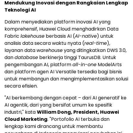
Mendukung Inovasi dengan Rangkaian Lengkap
Teknologi AI
Dalam menyediakan platform inovasi AI yang
komprehensif,
Huawei Cloud
menghadirkan Data
Fabric
lakehouse
berbasis AI (
AI-native
) untuk
analisis data secara waktu nyata (
real-time
),
layanan data
warehouse
yang ditingkatkan DWS 3.0,
dan
database
berkinerja tinggi TaurusDB. Untuk
pengembangan AI, platform
all-in-one
ModelArts
dan platform agen AI Versatile tersedia bagi bisnis
untuk membangun dan mengimplementasikan solusi
secara efisien.
"AI berkembang dengan cepat – dari AI generatif ke
AI agentik, dari yang bersifat umum ke spesifik
industri," kata
William Dong
, President, Huawei
Cloud Marketing
. "Portofolio AI terbuka dan
lengkap kami dirancang untuk membantu