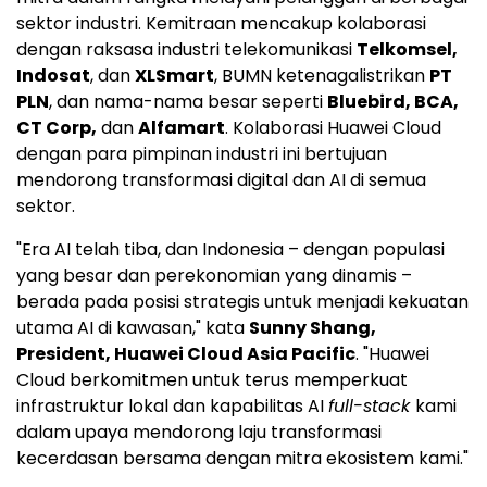
sektor industri. Kemitraan mencakup kolaborasi
dengan raksasa industri telekomunikasi
Telkomsel,
Indosat
, dan
XLSmart
, BUMN ketenagalistrikan
PT
PLN
, dan nama-nama besar seperti
Bluebird, BCA,
CT Corp,
dan
Alfamart
. Kolaborasi Huawei Cloud
dengan para pimpinan industri ini bertujuan
mendorong transformasi digital dan
AI di
semua
sektor.
"Era AI telah tiba, dan Indonesia – dengan populasi
yang besar dan perekonomian yang dinamis –
berada pada posisi strategis untuk menjadi kekuatan
utama
AI di
kawasan," kata
Sunny Shang,
President, Huawei Cloud Asia Pacific
. "
Huawei
Cloud
berkomitmen untuk terus memperkuat
infrastruktur lokal dan kapabilitas AI
full-stack
kami
dalam upaya mendorong laju transformasi
kecerdasan bersama dengan mitra ekosistem kami."