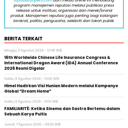
Jasasiaranpers.com
dan media online ini mendukung
program manajemen reputasi melalui publikasi press
release untuk institusi, organisasi dan merek/brand
produk. Manajemen reputasi juga penting bagi kalangan
birokrat, politisi, pengusaha, selebriti dan tokoh publik.
BERITA TERKAIT
Minggu, 9 Agustus 2026 - 01:45 WIB
16th Worldwide Chinese Life Insurance Congress &
International Dragon Award (IDA) Annual Conference
2026 Resmi Digelar
Sabtu, 8 Agustus 2026 - 14:26 WIB
Himel Hadirkan Visi Hunian Modern melalui Kampanye
Global “Dream Home”
Sabtu, 8 Agustus 2026 - 14:19 WIB
FAMILIARITÉ: Ketika Sinema dan Sastra Bertemu dalam
Sebuah Karya Puitis
Jumat, 7 Agustus 2026 - 09:32 WIB