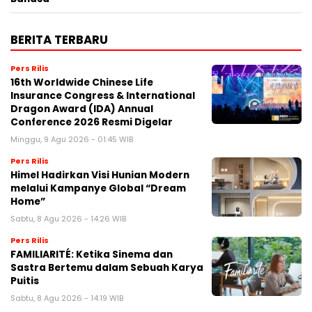
BERITA TERBARU
Pers Rilis
16th Worldwide Chinese Life
Insurance Congress & International
Dragon Award (IDA) Annual
Conference 2026 Resmi Digelar
Minggu, 9 Agu 2026 - 01:45 WIB
Pers Rilis
Himel Hadirkan Visi Hunian Modern
melalui Kampanye Global “Dream
Home”
Sabtu, 8 Agu 2026 - 14:26 WIB
Pers Rilis
FAMILIARITÉ: Ketika Sinema dan
Sastra Bertemu dalam Sebuah Karya
Puitis
Sabtu, 8 Agu 2026 - 14:19 WIB