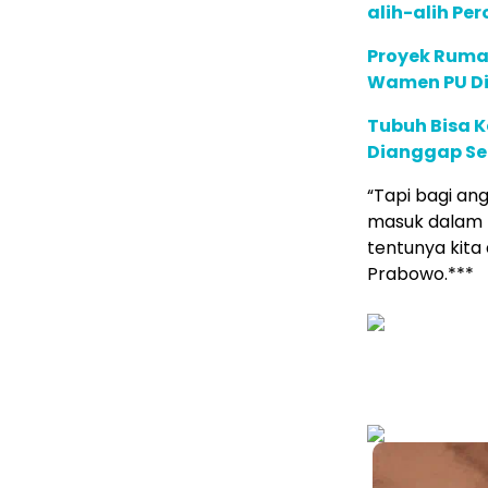
alih-alih P
Proyek Rumah
Wamen PU Di
Tubuh Bisa K
Dianggap Se
“Tapi bagi an
masuk dalam 
tentunya kita 
Prabowo.***