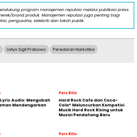
mendukung program manajemen reputasi melalui publikasi press
n merek/brand produk. Manajemen reputasi juga penting bagi
itisi, pengusaha, selebriti dan tokoh publik.
Listyo Sigit Prabowo
Peredaran Narkotika
s
Pers Rilis
Lyric Audio: Mengubah
Hard Rock Cafe dan Coca-
aman Mendengarkan
Cola® Meluncurkan Kompetisi
Musik Hard Rock Rising untuk
Musisi Pendatang Baru
s
Pers Rilis