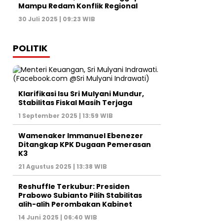
Mampu Redam Konflik Regional
30 Juli 2025 | 09:23 WIB
POLITIK
Klarifikasi Isu Sri Mulyani Mundur,
Stabilitas Fiskal Masih Terjaga
1 September 2025 | 13:59 WIB
Wamenaker Immanuel Ebenezer
Ditangkap KPK Dugaan Pemerasan
K3
21 Agustus 2025 | 13:38 WIB
Reshuffle Terkubur: Presiden
Prabowo Subianto Pilih Stabilitas
alih-alih Perombakan Kabinet
14 Juni 2025 | 06:40 WIB