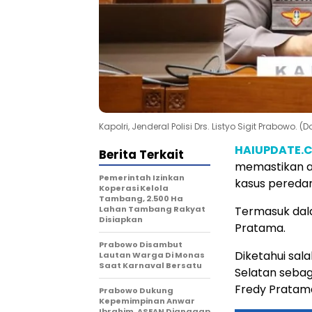
Kapolri, Jenderal Polisi Drs. Listyo Sigit Prabowo. (D
HAIUPDATE.
Berita Terkait
memastikan a
Pemerintah Izinkan
kasus peredar
Koperasi Kelola
Tambang, 2.500 Ha
Lahan Tambang Rakyat
Termasuk dala
Disiapkan
Pratama.
Prabowo Disambut
Diketahui sal
Lautan Warga Di Monas
Saat Karnaval Bersatu
Selatan sebag
Fredy Pratama
Prabowo Dukung
Kepemimpinan Anwar
Ibrahim, ASEAN Dianggap