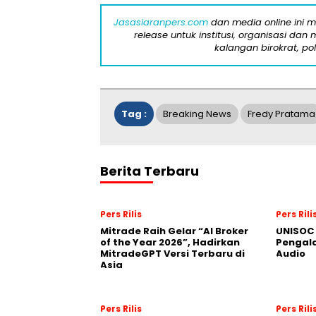
Jasasiaranpers.com
dan media online ini 
release untuk institusi, organisasi da
kalangan birokrat, pol
Tag :
Breaking News
Fredy Pratama
Berita Terbaru
Pers Rilis
Pers Rili
Mitrade Raih Gelar “AI Broker
UNISOC 
of the Year 2026”, Hadirkan
Pengal
MitradeGPT Versi Terbaru di
Audio
Asia
Pers Rilis
Pers Rili