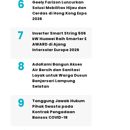
Geely Farizon Luncurkan
Solusi Mobilitas Hijau dan
Cerdas di Hong Kong Expo
2026
Inverter Smart String 506
kW Huawei Raih Smarter E
AWARD di Ajang
Intersolar Europe 2026
AdaKami Bangun Akses
Air Bersih dan Sanitasi
Layak untuk Warga Dusun
Banjarsari Lampung
Selatan
Tanggung Jawab Hukum
Pihak Swasta pada
Kontrak Pengadaan
Bansos COVID-19