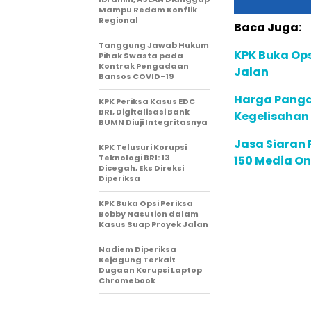
Mampu Redam Konflik
Regional
Baca Juga:
Tanggung Jawab Hukum
KPK Buka Ops
Pihak Swasta pada
Kontrak Pengadaan
Jalan
Bansos COVID-19
Harga Panga
KPK Periksa Kasus EDC
BRI, Digitalisasi Bank
Kegelisaha
BUMN Diuji Integritasnya
Jasa Siaran P
KPK Telusuri Korupsi
Teknologi BRI: 13
150 Media On
Dicegah, Eks Direksi
Diperiksa
KPK Buka Opsi Periksa
Bobby Nasution dalam
Kasus Suap Proyek Jalan
Nadiem Diperiksa
Kejagung Terkait
Dugaan Korupsi Laptop
Chromebook