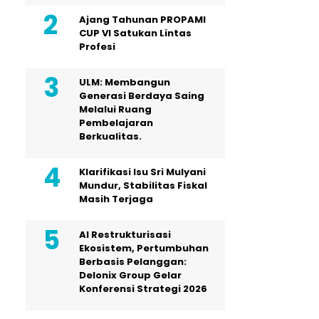
Ajang Tahunan PROPAMI
CUP VI Satukan Lintas
Profesi
ULM: Membangun
Generasi Berdaya Saing
Melalui Ruang
Pembelajaran
Berkualitas.
Klarifikasi Isu Sri Mulyani
Mundur, Stabilitas Fiskal
Masih Terjaga
AI Restrukturisasi
Ekosistem, Pertumbuhan
Berbasis Pelanggan:
Delonix Group Gelar
Konferensi Strategi 2026