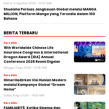
Kamis, 6 Agustus 2026 - 13:00 WIB
Shueisha Perluas Jangkauan Global melalui MANGA
MILLION, Platform Manga yang Tersedia dalam 100
Bahasa
BERITA TERBARU
Pers Rilis
16th Worldwide Chinese Life
Insurance Congress & International
Dragon Award (IDA) Annual
Conference 2026 Resmi Digelar
Minggu, 9 Agu 2026 - 01:45 WIB
Pers Rilis
Himel Hadirkan Visi Hunian Modern
melalui Kampanye Global “Dream
Home”
Sabtu, 8 Agu 2026 - 14:26 WIB
Pers Rilis
FAMILIARITÉ: Ketika Sinema dan