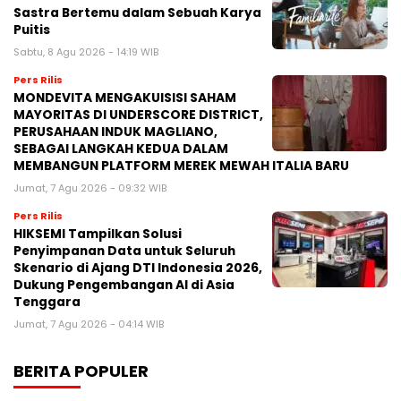
Sastra Bertemu dalam Sebuah Karya
Puitis
Sabtu, 8 Agu 2026 - 14:19 WIB
Pers Rilis
MONDEVITA MENGAKUISISI SAHAM
MAYORITAS DI UNDERSCORE DISTRICT,
PERUSAHAAN INDUK MAGLIANO,
SEBAGAI LANGKAH KEDUA DALAM
MEMBANGUN PLATFORM MEREK MEWAH ITALIA BARU
Jumat, 7 Agu 2026 - 09:32 WIB
Pers Rilis
HIKSEMI Tampilkan Solusi
Penyimpanan Data untuk Seluruh
Skenario di Ajang DTI Indonesia 2026,
Dukung Pengembangan AI di Asia
Tenggara
Jumat, 7 Agu 2026 - 04:14 WIB
BERITA POPULER