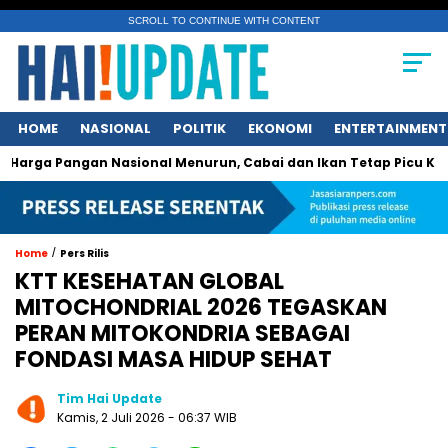
SCROLL TO CONTINUE WITH CONTENT
HOME
NASIONAL
POLITIK
EKONOMI
ENTERTAINMENT
gan Nasional Menurun, Cabai dan Ikan Tetap Picu Kegelisahan 
/
Home
Pers Rilis
KTT KESEHATAN GLOBAL
MITOCHONDRIAL 2026 TEGASKAN
PERAN MITOKONDRIA SEBAGAI
FONDASI MASA HIDUP SEHAT
Tim Hai Update
Kamis, 2 Juli 2026 - 06:37 WIB