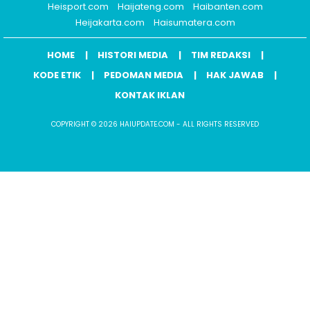
Heisport.com
Haijateng.com
Haibanten.com
Heijakarta.com
Haisumatera.com
HOME
HISTORI MEDIA
TIM REDAKSI
KODE ETIK
PEDOMAN MEDIA
HAK JAWAB
KONTAK IKLAN
COPYRIGHT © 2026 HAIUPDATE.COM - ALL RIGHTS RESERVED