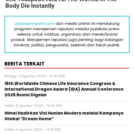
Body Die Instantly
Jasasiaranpers.com
dan media online ini mendukung
program manajemen reputasi melalui publikasi press
release untuk institusi, organisasi dan merek/brand
produk. Manajemen reputasi juga penting bagi kalangan
birokrat, politisi, pengusaha, selebriti dan tokoh publik.
BERITA TERKAIT
Minggu, 9 Agustus 2026 - 01:45 WIB
16th Worldwide Chinese Life Insurance Congress &
International Dragon Award (IDA) Annual Conference
2026 Resmi Digelar
Sabtu, 8 Agustus 2026 - 14:26 WIB
Himel Hadirkan Visi Hunian Modern melalui Kampanye
Global “Dream Home”
Sabtu, 8 Agustus 2026 - 14:19 WIB