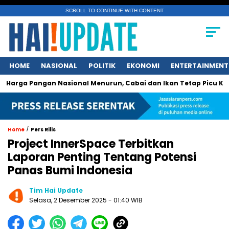
SCROLL TO CONTINUE WITH CONTENT
HOME
NASIONAL
POLITIK
EKONOMI
ENTERTAINMENT
angan Nasional Menurun, Cabai dan Ikan Tetap Picu Kegelisaha
/
Home
Pers Rilis
Project InnerSpace Terbitkan
Laporan Penting Tentang Potensi
Panas Bumi Indonesia
Tim Hai Update
Selasa, 2 Desember 2025 - 01:40 WIB