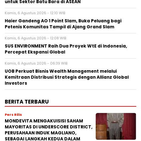
untuk Sektor Batu Bara di ASEAN
Kamis, 6 Agustus 2026 - 12:10 WIB
Haier Gandeng AO 1 Point Slam, Buka Peluang bagi
Petenis Komunitas Tampil di Ajang Grand Slam
Kamis, 6 Agustus 2026 - 12:08 WIB
SUS ENVIRONMENT Raih Dua Proyek WtE di Indonesia,
Percepat Ekspansi Global
Kamis, 6 Agustus 2026 - 06:39 WIB
UOB Perkuat Bisnis Wealth Management melalui
Kemitraan Distribusi Strategis dengan Allianz Global
Investors
BERITA TERBARU
Pers Rilis
MONDEVITA MENGAKUISISI SAHAM
MAYORITAS DI UNDERSCORE DISTRICT,
PERUSAHAAN INDUK MAGLIANO,
SEBAGAI LANGKAH KEDUA DALAM