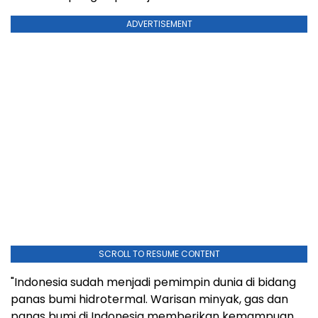
ADVERTISEMENT
SCROLL TO RESUME CONTENT
"
Indonesia
sudah menjadi pemimpin dunia di bidang
panas bumi hidrotermal. Warisan minyak, gas dan
panas bumi di
Indonesia
memberikan kemampuan