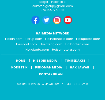
Bogor - Indonesia
editorhaigroup@gmail.com
+628557777888
HAI MEDIA NETWORK
Haiidn.com
Haiup.com
Haiindonesia.com
Haiupdate.com
Heisport.com
Haijateng.com
Haibanten.com
Heijakarta.com
Haisumatera.com
HOME
HISTORI MEDIA
TIM REDAKSI
KODE ETIK
PEDOMAN MEDIA
HAK JAWAB
KONTAK IKLAN
COPYRIGHT © 2026 HAIUPDATE.COM - ALL RIGHTS RESERVED