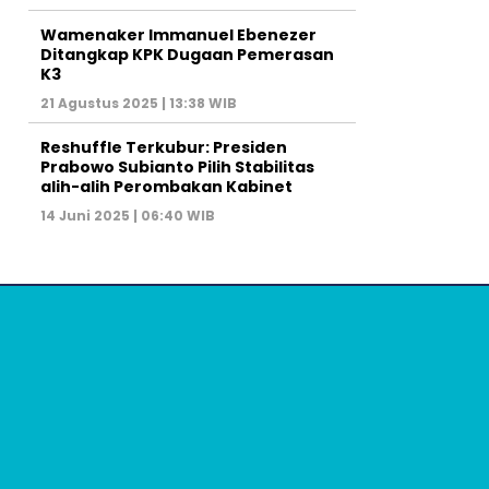
Wamenaker Immanuel Ebenezer
Ditangkap KPK Dugaan Pemerasan
K3
21 Agustus 2025 | 13:38 WIB
Reshuffle Terkubur: Presiden
Prabowo Subianto Pilih Stabilitas
alih-alih Perombakan Kabinet
14 Juni 2025 | 06:40 WIB