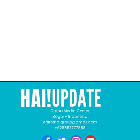
Graha Media Center,
Bogor - Indonesia
editorhaigroup@gmail.com
+628557777888