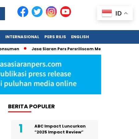
ID
A
INTERNASIONAL
PERS RILIS
ENGLISH
sumen
Jasa Siaran Pers Persriliscom Melayani Publikasi ke Le
BERITA POPULER
ABC Impact Luncurkan
“2025 Impact Review”