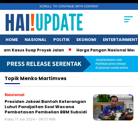
SCROLL TO CONTINUE WITH CONTENT
HOME
NASIONAL
POLITIK
EKONOMI
ENTERTAINMENT
lam Kasus Suap Proyek Jalan
Harga Pangan Nasional Menuru
Topik
Menko Martimves
Nasional
Presiden Jokowi Bantah Keterangan
Luhut Pandjaitan Soal Wacana
Pembatasan Pembelian BBM Subsidi
Rabu, 17 Juli 2024 - 08:07 WIB