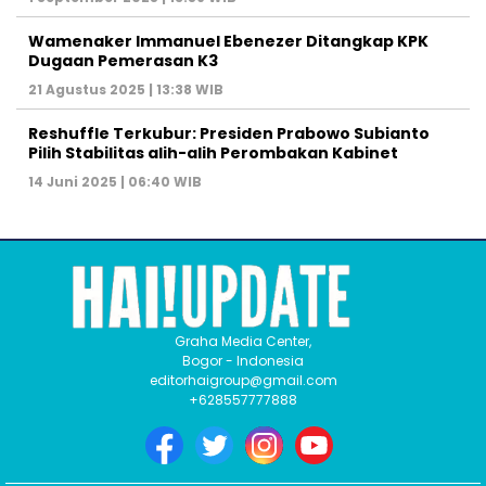
Wamenaker Immanuel Ebenezer Ditangkap KPK
Dugaan Pemerasan K3
21 Agustus 2025 | 13:38 WIB
Reshuffle Terkubur: Presiden Prabowo Subianto
Pilih Stabilitas alih-alih Perombakan Kabinet
14 Juni 2025 | 06:40 WIB
Graha Media Center,
Bogor - Indonesia
editorhaigroup@gmail.com
+628557777888