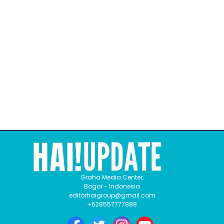
Graha Media Center,
Bogor - Indonesia
editorhaigroup@gmail.com
+628557777888