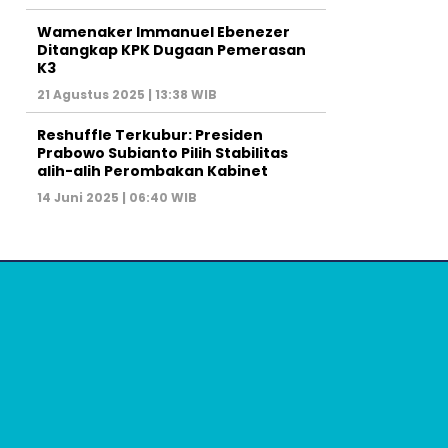
Wamenaker Immanuel Ebenezer
Ditangkap KPK Dugaan Pemerasan
K3
21 Agustus 2025 | 13:38 WIB
Reshuffle Terkubur: Presiden
Prabowo Subianto Pilih Stabilitas
alih-alih Perombakan Kabinet
14 Juni 2025 | 06:40 WIB