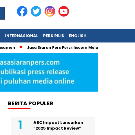
A
INTERNASIONAL
PERS RILIS
ENGLISH
umen
Jasa Siaran Pers Persriliscom Melayani Publikasi ke Le
BERITA POPULER
ABC Impact Luncurkan
“2025 Impact Review”