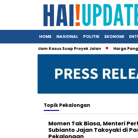
HOME
NASIONAL
POLITIK
EKONOMI
ENT
bby Nasution dalam Kasus Suap Proyek Jalan
Harga Pangan 
Topik
Pekalongan
Momen Tak Biasa, Menteri Pe
Subianto Jajan Takoyaki di P
Pekalongan