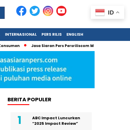
ID
A
INTERNASIONAL
PERS RILIS
ENGLISH
sumen
Jasa Siaran Pers Persriliscom Melayani Publikasi ke L
BERITA POPULER
ABC Impact Luncurkan
“2025 Impact Review”