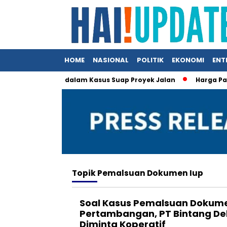
HOME
NASIONAL
POLITIK
EKONOMI
ENT
obby Nasution dalam Kasus Suap Proyek Jalan
Harga Pangan
Topik
Pemalsuan Dokumen Iup
Soal Kasus Pemalsuan Dokume
Pertambangan, PT Bintang D
Diminta Koperatif