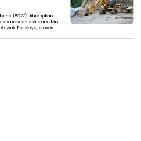
ahana (BDW) diharapkan
an pemalsuan dokumen Izin
owali. Pasalnya, proses…