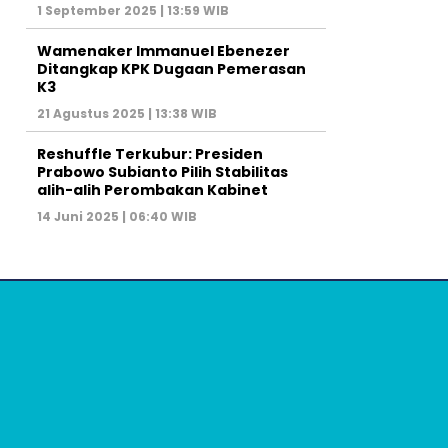
1 September 2025 | 13:59 WIB
Wamenaker Immanuel Ebenezer
Ditangkap KPK Dugaan Pemerasan
K3
21 Agustus 2025 | 13:38 WIB
Reshuffle Terkubur: Presiden
Prabowo Subianto Pilih Stabilitas
alih-alih Perombakan Kabinet
14 Juni 2025 | 06:40 WIB