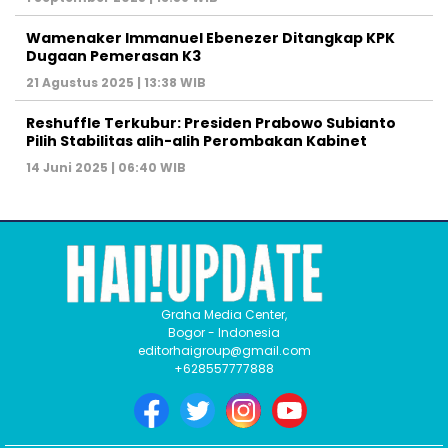
Wamenaker Immanuel Ebenezer Ditangkap KPK
Dugaan Pemerasan K3
21 Agustus 2025 | 13:38 WIB
Reshuffle Terkubur: Presiden Prabowo Subianto
Pilih Stabilitas alih-alih Perombakan Kabinet
14 Juni 2025 | 06:40 WIB
Graha Media Center,
Bogor - Indonesia
editorhaigroup@gmail.com
+628557777888