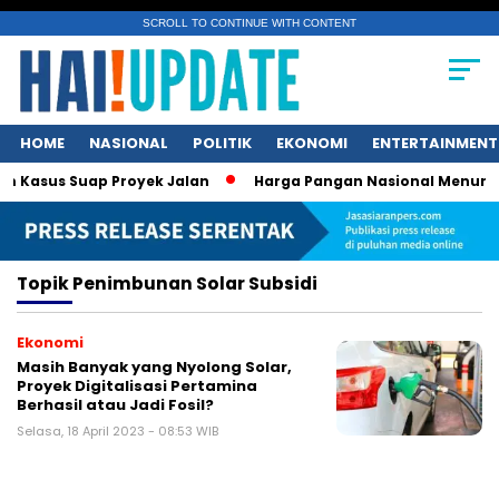
SCROLL TO CONTINUE WITH CONTENT
HOME
NASIONAL
POLITIK
EKONOMI
ENTERTAINMENT
 Kasus Suap Proyek Jalan
Harga Pangan Nasional Menurun, 
Topik
Penimbunan Solar Subsidi
Ekonomi
Masih Banyak yang Nyolong Solar,
Proyek Digitalisasi Pertamina
Berhasil atau Jadi Fosil?
Selasa, 18 April 2023 - 08:53 WIB