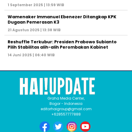
1 September 2025 | 13:59 WIB
Wamenaker Immanuel Ebenezer Ditangkap KPK
Dugaan Pemerasan K3
21 Agustus 2025 | 13:38 WIB
Reshuffle Terkubur: Presiden Prabowo Subianto
Pilih Stabilitas alih-alih Perombakan Kabinet
14 Juni 2025 | 06:40 WIB
Graha Media Center,
Bogor - Indonesia
editorhaigroup@gmail.com
+628557777888