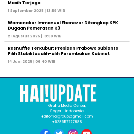
Masih Terjaga
1 September 2025 | 13:59 WIB
Wamenaker Immanuel Ebenezer Ditangkap KPK
Dugaan Pemerasan K3
21 Agustus 2025 | 13:38 WIB
Reshuffle Terkubur: Presiden Prabowo Subianto
Pilih Stabilitas alih-alih Perombakan Kabinet
14 Juni 2025 | 06:40 WIB
Graha Media Center,
Bogor - Indonesia
editorhaigroup@gmail.com
+628557777888