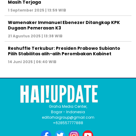
Masih Terjaga
1 September 2025 | 13:59 WIB
Wamenaker Immanuel Ebenezer Ditangkap KPK
Dugaan Pemerasan K3
21 Agustus 2025 | 13:38 WIB
Reshuffle Terkubur: Presiden Prabowo Subianto
Pilih Stabilitas alih-alih Perombakan Kabinet
14 Juni 2025 | 06:40 WIB
Graha Media Center,
Bogor - Indonesia
editorhaigroup@gmail.com
+628557777888