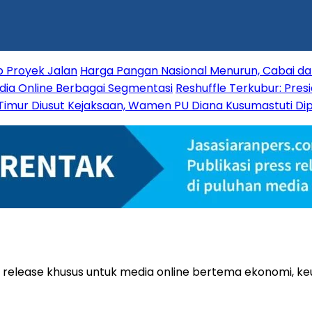
p Proyek Jalan
Harga Pangan Nasional Menurun, Cabai da
Media Online Berbagai Segmentasi
Reshuffle Terkubur: Presi
Timur Diusut Kejaksaan, Wamen PU Diana Kusumastuti Dip