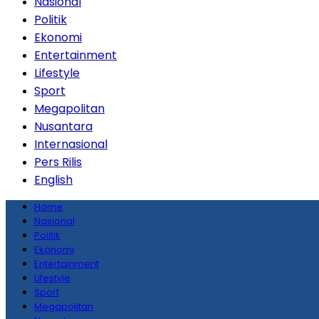
Nasional
Politik
Ekonomi
Entertainment
Lifestyle
Sport
Megapolitan
Nusantara
Internasional
Pers Rilis
English
Home
Nasional
Politik
Ekonomi
Entertainment
Lifestyle
Sport
Megapolitan