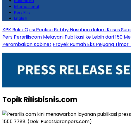
Nusantara
Internasional
Pers Rilis
English
KPK Buka Opsi Periksa Bobby Nasution dalam Kasus Sua
Pers Persriliscom Melayani Publikasi ke Lebih dari 150 
Perombakan Kabinet
Proyek Rumah Eks Pejuang Timor 
Topik
Rilisbisnis.com