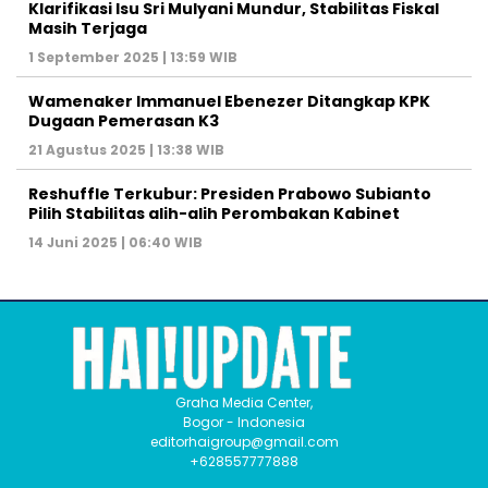
Klarifikasi Isu Sri Mulyani Mundur, Stabilitas Fiskal
Masih Terjaga
1 September 2025 | 13:59 WIB
Wamenaker Immanuel Ebenezer Ditangkap KPK
Dugaan Pemerasan K3
21 Agustus 2025 | 13:38 WIB
Reshuffle Terkubur: Presiden Prabowo Subianto
Pilih Stabilitas alih-alih Perombakan Kabinet
14 Juni 2025 | 06:40 WIB
Graha Media Center,
Bogor - Indonesia
editorhaigroup@gmail.com
+628557777888