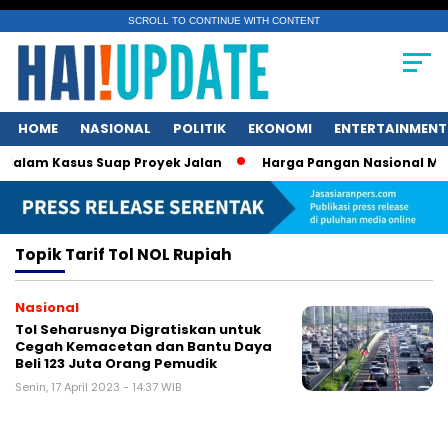
SCROLL TO CONTINUE WITH CONTENT
HOME
NASIONAL
POLITIK
EKONOMI
ENTERTAINMENT
alam Kasus Suap Proyek Jalan
Harga Pangan Nasional Menur
Topik
Tarif Tol NOL Rupiah
Nasional
Tol Seharusnya Digratiskan untuk
Cegah Kemacetan dan Bantu Daya
Beli 123 Juta Orang Pemudik
Senin, 17 April 2023 - 14:37 WIB