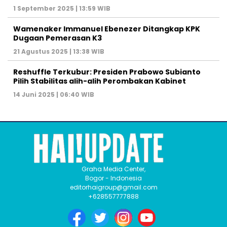
1 September 2025 | 13:59 WIB
Wamenaker Immanuel Ebenezer Ditangkap KPK
Dugaan Pemerasan K3
21 Agustus 2025 | 13:38 WIB
Reshuffle Terkubur: Presiden Prabowo Subianto
Pilih Stabilitas alih-alih Perombakan Kabinet
14 Juni 2025 | 06:40 WIB
Graha Media Center,
Bogor - Indonesia
editorhaigroup@gmail.com
+628557777888