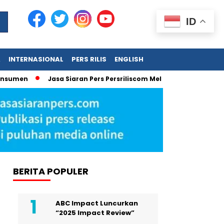
ID
A
INTERNASIONAL
PERS RILIS
ENGLISH
umen
Jasa Siaran Pers Persriliscom Melayani Publikasi ke Leb
BERITA POPULER
ABC Impact Luncurkan
“2025 Impact Review”