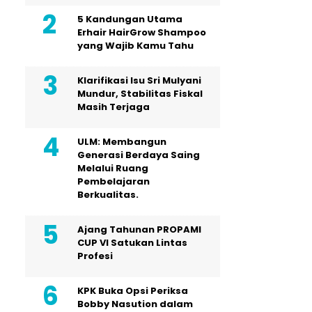
5 Kandungan Utama
Erhair HairGrow Shampoo
yang Wajib Kamu Tahu
Klarifikasi Isu Sri Mulyani
Mundur, Stabilitas Fiskal
Masih Terjaga
ULM: Membangun
Generasi Berdaya Saing
Melalui Ruang
Pembelajaran
Berkualitas.
Ajang Tahunan PROPAMI
CUP VI Satukan Lintas
Profesi
KPK Buka Opsi Periksa
Bobby Nasution dalam