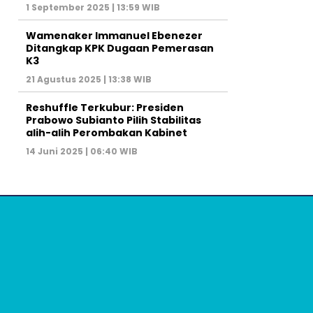
1 September 2025 | 13:59 WIB
Wamenaker Immanuel Ebenezer
Ditangkap KPK Dugaan Pemerasan
K3
21 Agustus 2025 | 13:38 WIB
Reshuffle Terkubur: Presiden
Prabowo Subianto Pilih Stabilitas
alih-alih Perombakan Kabinet
14 Juni 2025 | 06:40 WIB