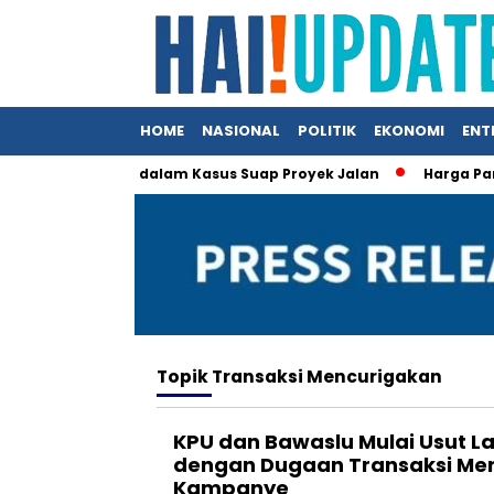
HOME
NASIONAL
POLITIK
EKONOMI
ENT
obby Nasution dalam Kasus Suap Proyek Jalan
Harga Pangan
Topik
Transaksi Mencurigakan
KPU dan Bawaslu Mulai Usut L
dengan Dugaan Transaksi Me
Kampanye