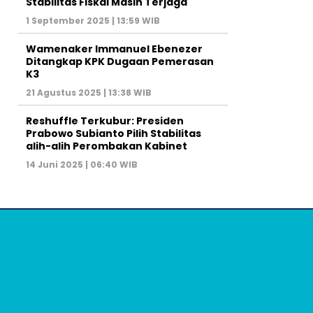
Stabilitas Fiskal Masih Terjaga
1 September 2025 | 13:59 WIB
Wamenaker Immanuel Ebenezer
Ditangkap KPK Dugaan Pemerasan
K3
21 Agustus 2025 | 13:38 WIB
Reshuffle Terkubur: Presiden
Prabowo Subianto Pilih Stabilitas
alih-alih Perombakan Kabinet
14 Juni 2025 | 06:40 WIB