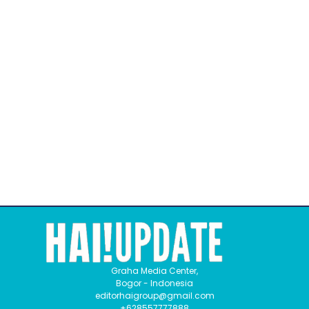
Graha Media Center,
Bogor - Indonesia
editorhaigroup@gmail.com
+628557777888