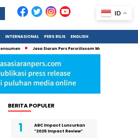
ID
A
INTERNASIONAL
PERS RILIS
ENGLISH
sumen
Jasa Siaran Pers Persriliscom Melayani Publikasi ke L
BERITA POPULER
ABC Impact Luncurkan
“2025 Impact Review”