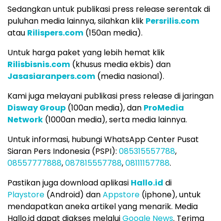
Sedangkan untuk publikasi press release serentak di
puluhan media lainnya, silahkan klik
Persrilis.com
atau
Rilispers.com
(150an media).
Untuk harga paket yang lebih hemat klik
Rilisbisnis.com
(khusus media ekbis) dan
Jasasiaranpers.com
(media nasional).
Kami juga melayani publikasi press release di jaringan
Disway Group
(100an media), dan
ProMedia
Network
(1000an media), serta media lainnya.
Untuk informasi, hubungi WhatsApp Center Pusat
Siaran Pers Indonesia (PSPI):
085315557788
,
08557777888
,
087815557788
,
08111157788
.
Pastikan juga download aplikasi
Hallo.id
di
Playstore
(Android) dan
Appstore
(iphone), untuk
mendapatkan aneka artikel yang menarik. Media
Hallo.id dapat diakses melalui
Google News
. Terima