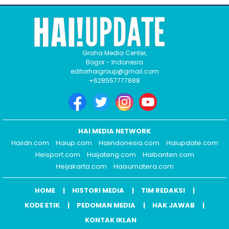
Graha Media Center,
Bogor - Indonesia
editorhaigroup@gmail.com
+628557777888
HAI MEDIA NETWORK
Haiidn.com
Haiup.com
Haiindonesia.com
Haiupdate.com
Heisport.com
Haijateng.com
Haibanten.com
Heijakarta.com
Haisumatera.com
HOME
HISTORI MEDIA
TIM REDAKSI
KODE ETIK
PEDOMAN MEDIA
HAK JAWAB
KONTAK IKLAN