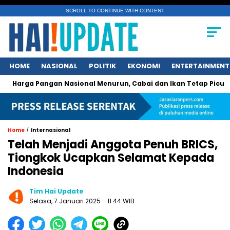
SCROLL TO CONTINUE WITH CONTENT
HOME
NASIONAL
POLITIK
EKONOMI
ENTERTAINMENT
 Pangan Nasional Menurun, Cabai dan Ikan Tetap Picu Kegelis
/
Home
Internasional
Telah Menjadi Anggota Penuh BRICS,
Tiongkok Ucapkan Selamat Kepada
Indonesia
Tim Hai Update
Selasa, 7 Januari 2025 - 11:44 WIB