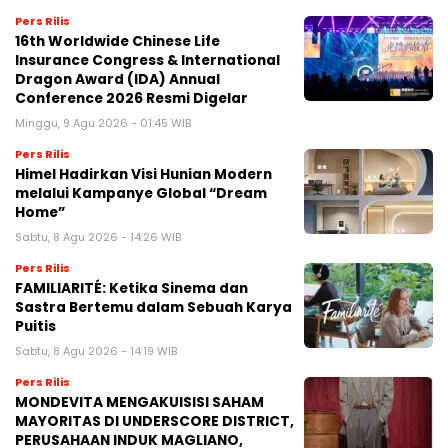
Pers Rilis
16th Worldwide Chinese Life
Insurance Congress & International
Dragon Award (IDA) Annual
Conference 2026 Resmi Digelar
Minggu, 9 Agu 2026 - 01:45 WIB
Pers Rilis
Himel Hadirkan Visi Hunian Modern
melalui Kampanye Global “Dream
Home”
Sabtu, 8 Agu 2026 - 14:26 WIB
Pers Rilis
FAMILIARITÉ: Ketika Sinema dan
Sastra Bertemu dalam Sebuah Karya
Puitis
Sabtu, 8 Agu 2026 - 14:19 WIB
Pers Rilis
MONDEVITA MENGAKUISISI SAHAM
MAYORITAS DI UNDERSCORE DISTRICT,
PERUSAHAAN INDUK MAGLIANO,