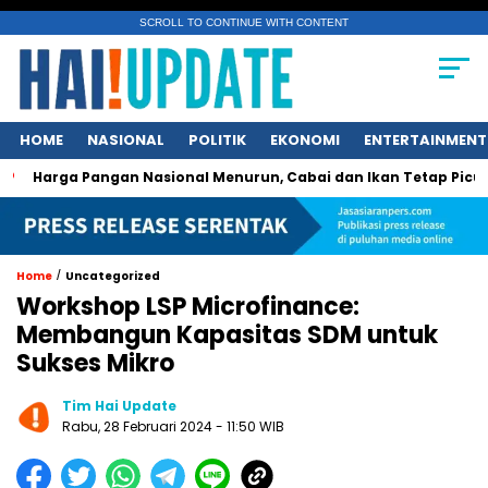
SCROLL TO CONTINUE WITH CONTENT
HOME
NASIONAL
POLITIK
EKONOMI
ENTERTAINMENT
a Pangan Nasional Menurun, Cabai dan Ikan Tetap Picu Kegelis
/
Home
Uncategorized
Workshop LSP Microfinance:
Membangun Kapasitas SDM untuk
Sukses Mikro
Tim Hai Update
Rabu, 28 Februari 2024 - 11:50 WIB