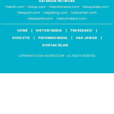
HAI MEDIA NETWORK
Haiidn.com
Haiup.com
Haiindonesia.com
Haiupdate.com
Heisport.com
Haijateng.com
Haibanten.com
Heijakarta.com
Haisumatera.com
HOME
HISTORI MEDIA
TIM REDAKSI
KODE ETIK
PEDOMAN MEDIA
HAK JAWAB
KONTAK IKLAN
COPYRIGHT © 2026 HAIUPDATE.COM - ALL RIGHTS RESERVED