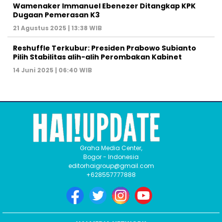
Wamenaker Immanuel Ebenezer Ditangkap KPK
Dugaan Pemerasan K3
21 Agustus 2025 | 13:38 WIB
Reshuffle Terkubur: Presiden Prabowo Subianto
Pilih Stabilitas alih-alih Perombakan Kabinet
14 Juni 2025 | 06:40 WIB
Graha Media Center,
Bogor - Indonesia
editorhaigroup@gmail.com
+628557777888