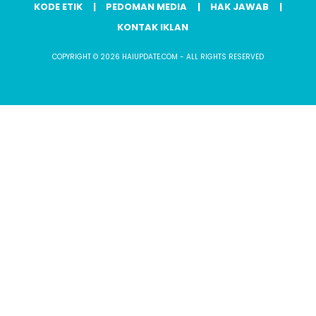
KODE ETIK
PEDOMAN MEDIA
HAK JAWAB
KONTAK IKLAN
COPYRIGHT © 2026 HAIUPDATE.COM - ALL RIGHTS RESERVED