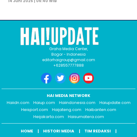
14 Juni 2025 | 06:40 WIB
Graha Media Center,
Bogor - Indonesia
editorhaigroup@gmail.com
+628557777888
HAI MEDIA NETWORK
Haiidn.com
Haiup.com
Haiindonesia.com
Haiupdate.com
Heisport.com
Haijateng.com
Haibanten.com
Heijakarta.com
Haisumatera.com
HOME
HISTORI MEDIA
TIM REDAKSI