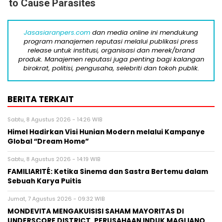
to Cause Parasites
Jasasiaranpers.com
dan media online ini mendukung
program manajemen reputasi melalui publikasi press
release untuk institusi, organisasi dan merek/brand
produk. Manajemen reputasi juga penting bagi kalangan
birokrat, politisi, pengusaha, selebriti dan tokoh publik.
BERITA TERKAIT
Sabtu, 8 Agustus 2026 - 14:26 WIB
Himel Hadirkan Visi Hunian Modern melalui Kampanye
Global “Dream Home”
Sabtu, 8 Agustus 2026 - 14:19 WIB
FAMILIARITÉ: Ketika Sinema dan Sastra Bertemu dalam
Sebuah Karya Puitis
Jumat, 7 Agustus 2026 - 09:32 WIB
MONDEVITA MENGAKUISISI SAHAM MAYORITAS DI
UNDERSCORE DISTRICT, PERUSAHAAN INDUK MAGLIANO,