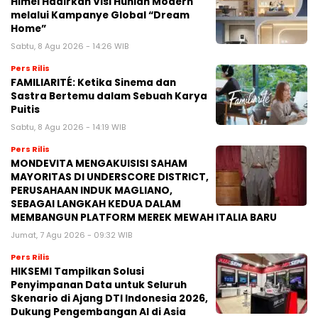
Himel Hadirkan Visi Hunian Modern
melalui Kampanye Global “Dream
Home”
Sabtu, 8 Agu 2026 - 14:26 WIB
Pers Rilis
FAMILIARITÉ: Ketika Sinema dan
Sastra Bertemu dalam Sebuah Karya
Puitis
Sabtu, 8 Agu 2026 - 14:19 WIB
Pers Rilis
MONDEVITA MENGAKUISISI SAHAM
MAYORITAS DI UNDERSCORE DISTRICT,
PERUSAHAAN INDUK MAGLIANO,
SEBAGAI LANGKAH KEDUA DALAM
MEMBANGUN PLATFORM MEREK MEWAH ITALIA BARU
Jumat, 7 Agu 2026 - 09:32 WIB
Pers Rilis
HIKSEMI Tampilkan Solusi
Penyimpanan Data untuk Seluruh
Skenario di Ajang DTI Indonesia 2026,
Dukung Pengembangan AI di Asia