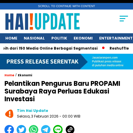
SCROLL TO CONTINUE WITH CONTENT
HOME
NASIONAL
POLITIK
EKONOMI
ENTERTAINMENT
dari 150 Media Online Berbagai Segmentasi
Reshuffle Terkubu
/
Home
Ekonomi
Pelantikan Pengurus Baru PROPAMI
Surabaya Raya Perluas Edukasi
Investasi
Tim Hai Update
Selasa, 3 Februari 2026 - 00:00 WIB