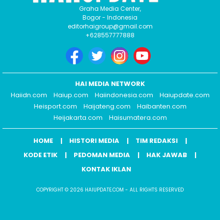
Graha Media Center,
Bogor - Indonesia
editorhaigroup@gmail.com
+628557777888
HAI MEDIA NETWORK
Haiidn.com
Haiup.com
Haiindonesia.com
Haiupdate.com
Heisport.com
Haijateng.com
Haibanten.com
Heijakarta.com
Haisumatera.com
HOME
HISTORI MEDIA
TIM REDAKSI
KODE ETIK
PEDOMAN MEDIA
HAK JAWAB
KONTAK IKLAN
COPYRIGHT © 2026 HAIUPDATE.COM - ALL RIGHTS RESERVED