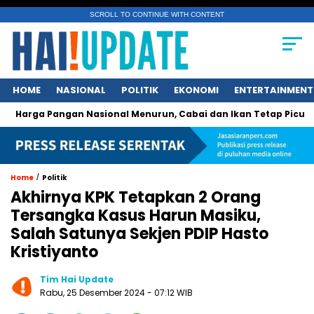
SCROLL TO CONTINUE WITH CONTENT
HOME
NASIONAL
POLITIK
EKONOMI
ENTERTAINMENT
 Pangan Nasional Menurun, Cabai dan Ikan Tetap Picu Kegelisa
/
Home
Politik
Akhirnya KPK Tetapkan 2 Orang
Tersangka Kasus Harun Masiku,
Salah Satunya Sekjen PDIP Hasto
Kristiyanto
Tim Hai Update
Rabu, 25 Desember 2024 - 07:12 WIB