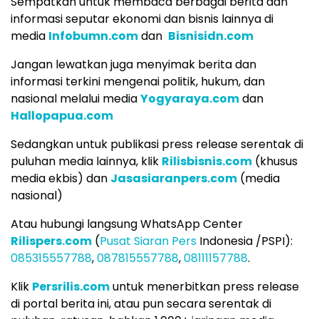
Sempatkan untuk membaca berbagai berita dan
informasi seputar ekonomi dan bisnis lainnya di
media
Infobumn.com
dan
Bisnisidn.com
Jangan lewatkan juga menyimak berita dan
informasi terkini mengenai politik, hukum, dan
nasional melalui media
Yogyaraya.com
dan
Hallopapua.com
Sedangkan untuk publikasi press release serentak di
puluhan media lainnya, klik
Rilisbisnis.com
(khusus
media ekbis) dan
Jasasiaranpers.com
(media
nasional)
Atau hubungi langsung WhatsApp Center
Rilispers.com
(
Pusat Siaran Pers
Indonesia /PSPI):
085315557788
,
087815557788
,
08111157788
.
Klik
Persrilis.com
untuk menerbitkan press release
di portal berita ini, atau pun secara serentak di