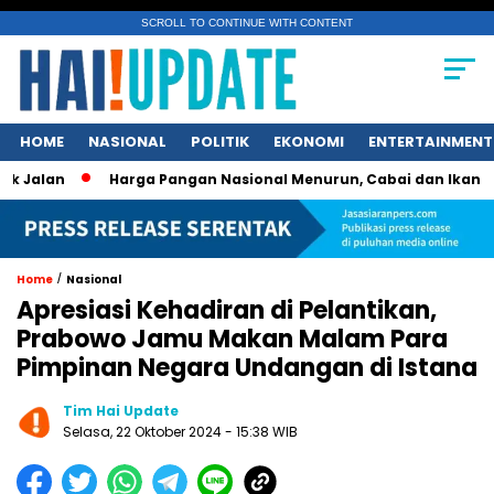
SCROLL TO CONTINUE WITH CONTENT
HOME
NASIONAL
POLITIK
EKONOMI
ENTERTAINMENT
n
Harga Pangan Nasional Menurun, Cabai dan Ikan Tetap P
/
Home
Nasional
Apresiasi Kehadiran di Pelantikan,
Prabowo Jamu Makan Malam Para
Pimpinan Negara Undangan di Istana
Tim Hai Update
Selasa, 22 Oktober 2024 - 15:38 WIB