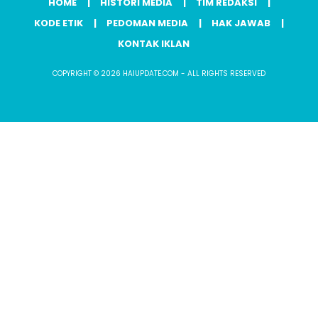
HOME
HISTORI MEDIA
TIM REDAKSI
KODE ETIK
PEDOMAN MEDIA
HAK JAWAB
KONTAK IKLAN
COPYRIGHT © 2026 HAIUPDATE.COM - ALL RIGHTS RESERVED