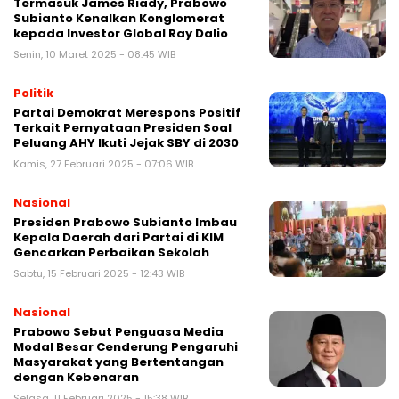
Termasuk James Riady, Prabowo
Subianto Kenalkan Konglomerat
kepada Investor Global Ray Dalio
Senin, 10 Maret 2025 - 08:45 WIB
Politik
Partai Demokrat Merespons Positif
Terkait Pernyataan Presiden Soal
Peluang AHY Ikuti Jejak SBY di 2030
Kamis, 27 Februari 2025 - 07:06 WIB
Nasional
Presiden Prabowo Subianto Imbau
Kepala Daerah dari Partai di KIM
Gencarkan Perbaikan Sekolah
Sabtu, 15 Februari 2025 - 12:43 WIB
Nasional
Prabowo Sebut Penguasa Media
Modal Besar Cenderung Pengaruhi
Masyarakat yang Bertentangan
dengan Kebenaran
Selasa, 11 Februari 2025 - 15:38 WIB