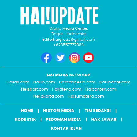
Graha Media Center,
Bogor - Indonesia
editorhaigroup@gmail.com
+628557777888
HAI MEDIA NETWORK
Haiidn.com
Haiup.com
Haiindonesia.com
Haiupdate.com
Heisport.com
Haijateng.com
Haibanten.com
Heijakarta.com
Haisumatera.com
HOME
HISTORI MEDIA
TIM REDAKSI
KODE ETIK
PEDOMAN MEDIA
HAK JAWAB
KONTAK IKLAN