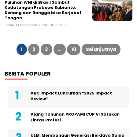
Puluhan WNI di Brasil Sambut
Kedatangan Prabowo Subianto:
Senang dan Bangga bisa Berjabat
Tangan
Senin, 18 November 2024 - 10:19 WIB
Paginasi
pos
1
2
3
…
10
Selanjutnya
BERITA POPULER
ABC Impact Luncurkan “2025 Impact
Review”
Ajang Tahunan PROPAMI CUP VI Satukan
Lintas Profesi
ULM: Membangun Generasi Berdaya Saing