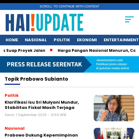
SCROLL TO CONTINUE WITH CONTENT
HOME
NASIONAL
POLITIK
EKONOMI
ENTERTAINMENT
ap Proyek Jalan
Harga Pangan Nasional Menurun, Cabai da
Topik
Prabowo Subianto
Politik
Klarifikasi Isu Sri Mulyani Mundur,
Stabilitas Fiskal Masih Terjaga
Senin, 1 September 2025 - 13:59 WIB
Nasional
Prabowo Dukung Kepemimpinan