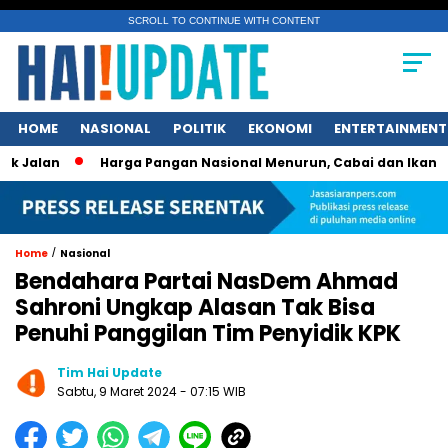
SCROLL TO CONTINUE WITH CONTENT
HOME
NASIONAL
POLITIK
EKONOMI
ENTERTAINMENT
Harga Pangan Nasional Menurun, Cabai dan Ikan Tetap Pi
/
Home
Nasional
Bendahara Partai NasDem Ahmad
Sahroni Ungkap Alasan Tak Bisa
Penuhi Panggilan Tim Penyidik KPK
Tim Hai Update
Sabtu, 9 Maret 2024 - 07:15 WIB