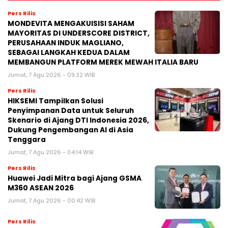
Pers Rilis
MONDEVITA MENGAKUISISI SAHAM
MAYORITAS DI UNDERSCORE DISTRICT,
PERUSAHAAN INDUK MAGLIANO,
SEBAGAI LANGKAH KEDUA DALAM
MEMBANGUN PLATFORM MEREK MEWAH ITALIA BARU
Jumat, 7 Agu 2026 - 09:32 WIB
Pers Rilis
HIKSEMI Tampilkan Solusi
Penyimpanan Data untuk Seluruh
Skenario di Ajang DTI Indonesia 2026,
Dukung Pengembangan AI di Asia
Tenggara
Jumat, 7 Agu 2026 - 04:14 WIB
Pers Rilis
Huawei Jadi Mitra bagi Ajang GSMA
M360 ASEAN 2026
Jumat, 7 Agu 2026 - 00:42 WIB
Pers Rilis