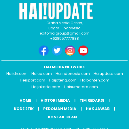
Graha Media Center,
Bogor - Indonesia
editorhaigroup@gmail.com
+628557777888
HAI MEDIA NETWORK
Haiidn.com
Haiup.com
Haiindonesia.com
Haiupdate.com
Heisport.com
Haijateng.com
Haibanten.com
Heijakarta.com
Haisumatera.com
HOME
HISTORI MEDIA
TIM REDAKSI
KODE ETIK
PEDOMAN MEDIA
HAK JAWAB
KONTAK IKLAN