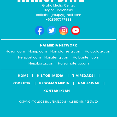
Graha Media Center,
Bogor - Indonesia
editorhaigroup@gmail.com
+628557777888
HAI MEDIA NETWORK
Haiidn.com
Haiup.com
Haiindonesia.com
Haiupdate.com
Heisport.com
Haijateng.com
Haibanten.com
Heijakarta.com
Haisumatera.com
HOME
HISTORI MEDIA
TIM REDAKSI
KODE ETIK
PEDOMAN MEDIA
HAK JAWAB
KONTAK IKLAN
COPYRIGHT © 2026 HAIUPDATE.COM - ALL RIGHTS RESERVED