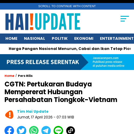
SCROLL TO CONTINUE WITH CONTENT
HOME
NASIONAL
POLITIK
EKONOMI
ENTERTAINMENT
ga Pangan Nasional Menurun, Cabai dan Ikan Tetap Picu Kegeli
/
Home
Pers Rilis
CGTN: Pertukaran Budaya
Mempererat Hubungan
Persahabatan Tiongkok-Vietnam
Tim Hai Update
Jumat, 17 April 2026 - 07:03 WIB