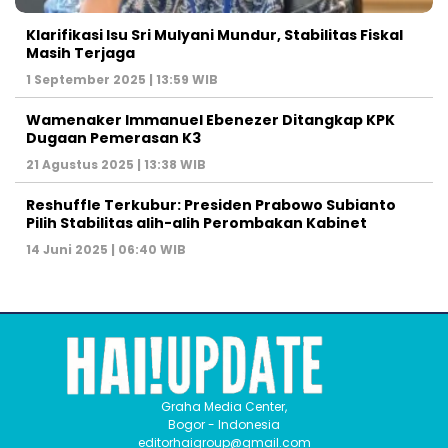
Klarifikasi Isu Sri Mulyani Mundur, Stabilitas Fiskal
Masih Terjaga
1 September 2025 | 13:59 WIB
Wamenaker Immanuel Ebenezer Ditangkap KPK
Dugaan Pemerasan K3
21 Agustus 2025 | 13:38 WIB
Reshuffle Terkubur: Presiden Prabowo Subianto
Pilih Stabilitas alih-alih Perombakan Kabinet
14 Juni 2025 | 06:40 WIB
Graha Media Center,
Bogor - Indonesia
editorhaigroup@gmail.com