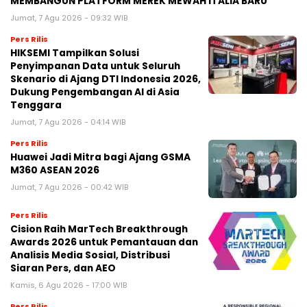
MEMBANGUN PLATFORM MEREK MEWAH ITALIA BARU
Jumat, 7 Agu 2026 - 09:32 WIB
Pers Rilis
HIKSEMI Tampilkan Solusi
Penyimpanan Data untuk Seluruh
Skenario di Ajang DTI Indonesia 2026,
Dukung Pengembangan AI di Asia
Tenggara
Jumat, 7 Agu 2026 - 04:14 WIB
Pers Rilis
Huawei Jadi Mitra bagi Ajang GSMA
M360 ASEAN 2026
Jumat, 7 Agu 2026 - 00:42 WIB
Pers Rilis
Cision Raih MarTech Breakthrough
Awards 2026 untuk Pemantauan dan
Analisis Media Sosial, Distribusi
Siaran Pers, dan AEO
Kamis, 6 Agu 2026 - 17:00 WIB
Pers Rilis