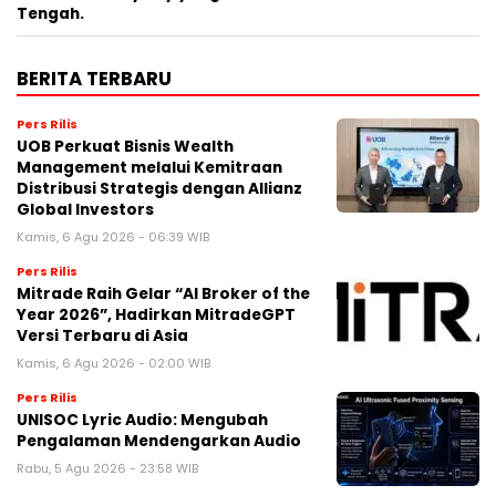
Tengah.
BERITA TERBARU
Pers Rilis
UOB Perkuat Bisnis Wealth
Management melalui Kemitraan
Distribusi Strategis dengan Allianz
Global Investors
Kamis, 6 Agu 2026 - 06:39 WIB
Pers Rilis
Mitrade Raih Gelar “AI Broker of the
Year 2026”, Hadirkan MitradeGPT
Versi Terbaru di Asia
Kamis, 6 Agu 2026 - 02:00 WIB
Pers Rilis
UNISOC Lyric Audio: Mengubah
Pengalaman Mendengarkan Audio
Rabu, 5 Agu 2026 - 23:58 WIB