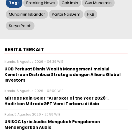
Tag :
Breaking News
Cak Imin
Gus Muhaimin
Muhaimin Iskandar
Partai NasDem
PKB
Surya Paloh
BERITA TERKAIT
Kamis, 6 Agustus 2026 - 06:39 WIB
UOB Perkuat Bisnis Wealth Management melalui
Kemitraan Distribusi Strategis dengan Allianz Global
Investors
Kamis, 6 Agustus 2026 - 02:00 WIB
Mitrade Raih Gelar “AI Broker of the Year 2026”,
Hadirkan MitradeGPT Versi Terbaru di Asia
Rabu, 5 Agustus 2026 - 23:58 WIB
UNISOC Lyric Audio: Mengubah Pengalaman
Mendengarkan Audio