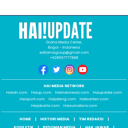
Graha Media Center,
Bogor - Indonesia
editorhaigroup@gmail.com
+628557777888
HAI MEDIA NETWORK
Haiidn.com
Haiup.com
Haiindonesia.com
Haiupdate.com
Heisport.com
Haijateng.com
Haibanten.com
Heijakarta.com
Haisumatera.com
HOME
HISTORI MEDIA
TIM REDAKSI
KODE ETIK
PEDOMAN MEDIA
HAK JAWAB