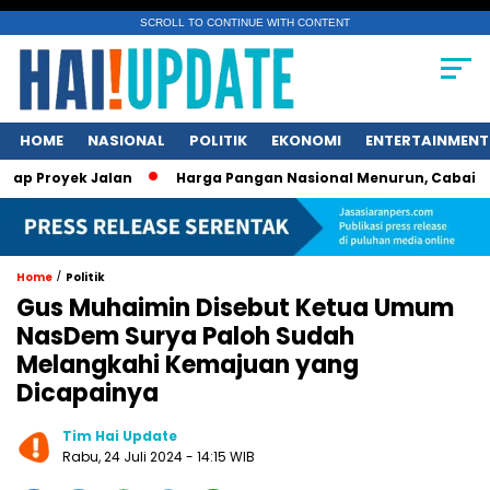
SCROLL TO CONTINUE WITH CONTENT
HOME
NASIONAL
POLITIK
EKONOMI
ENTERTAINMENT
ek Jalan
Harga Pangan Nasional Menurun, Cabai dan Ikan 
/
Home
Politik
Gus Muhaimin Disebut Ketua Umum
NasDem Surya Paloh Sudah
Melangkahi Kemajuan yang
Dicapainya
Tim Hai Update
Rabu, 24 Juli 2024 - 14:15 WIB