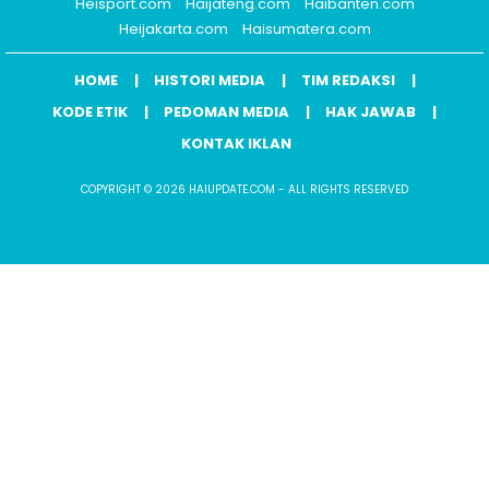
Heisport.com
Haijateng.com
Haibanten.com
Heijakarta.com
Haisumatera.com
HOME
HISTORI MEDIA
TIM REDAKSI
KODE ETIK
PEDOMAN MEDIA
HAK JAWAB
KONTAK IKLAN
COPYRIGHT © 2026 HAIUPDATE.COM - ALL RIGHTS RESERVED