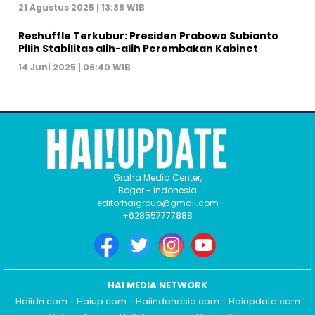
21 Agustus 2025 | 13:38 WIB
Reshuffle Terkubur: Presiden Prabowo Subianto
Pilih Stabilitas alih-alih Perombakan Kabinet
14 Juni 2025 | 06:40 WIB
Graha Media Center,
Bogor - Indonesia
editorhaigroup@gmail.com
+628557777888
HAI MEDIA NETWORK
Haiidn.com
Haiup.com
Haiindonesia.com
Haiupdate.com