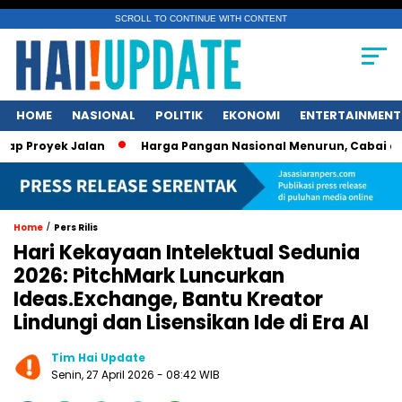
SCROLL TO CONTINUE WITH CONTENT
HOME
NASIONAL
POLITIK
EKONOMI
ENTERTAINMENT
yek Jalan
Harga Pangan Nasional Menurun, Cabai dan Ikan 
/
Home
Pers Rilis
Hari Kekayaan Intelektual Sedunia
2026: PitchMark Luncurkan
Ideas.Exchange, Bantu Kreator
Lindungi dan Lisensikan Ide di Era AI
Tim Hai Update
Senin, 27 April 2026 - 08:42 WIB