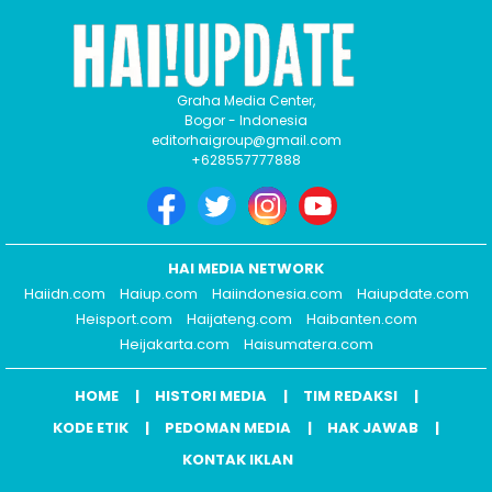
Graha Media Center,
Bogor - Indonesia
editorhaigroup@gmail.com
+628557777888
HAI MEDIA NETWORK
Haiidn.com
Haiup.com
Haiindonesia.com
Haiupdate.com
Heisport.com
Haijateng.com
Haibanten.com
Heijakarta.com
Haisumatera.com
HOME
HISTORI MEDIA
TIM REDAKSI
KODE ETIK
PEDOMAN MEDIA
HAK JAWAB
KONTAK IKLAN