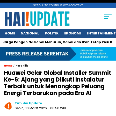
SCROLL TO CONTINUE WITH CONTENT
HOME
NASIONAL
POLITIK
EKONOMI
ENTERTAINMENT
gan Nasional Menurun, Cabai dan Ikan Tetap Picu Kegelisahan
/
Home
Pers Rilis
Huawei Gelar Global Installer Summit
Ke-6: Ajang yang Diikuti Instalatur
Terbaik untuk Menangkap Peluang
Energi Terbarukan pada Era AI
Tim Hai Update
Senin, 30 Maret 2026 - 06:50 WIB