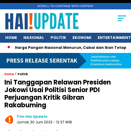
SCROLL TO CONTINUE WITH CONTENT
HOME
NASIONAL
POLITIK
EKONOMI
ENTERTAINMENT
Harga Pangan Nasional Menurun, Cabai dan Ikan Tetap Picu Keg
/
Home
Politik
Ini Tanggapan Relawan Presiden
Jokowi Usai Politisi Senior PDI
Perjuangan Kritik Gibran
Rakabuming
Tim Hai Update
Jumat, 30 Juni 2023 - 12:37 WIB