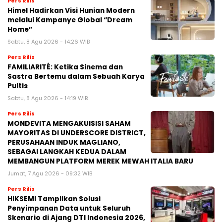
Pers Rilis
Himel Hadirkan Visi Hunian Modern
melalui Kampanye Global “Dream
Home”
Sabtu, 8 Agu 2026 - 14:26 WIB
Pers Rilis
FAMILIARITÉ: Ketika Sinema dan
Sastra Bertemu dalam Sebuah Karya
Puitis
Sabtu, 8 Agu 2026 - 14:19 WIB
Pers Rilis
MONDEVITA MENGAKUISISI SAHAM
MAYORITAS DI UNDERSCORE DISTRICT,
PERUSAHAAN INDUK MAGLIANO,
SEBAGAI LANGKAH KEDUA DALAM
MEMBANGUN PLATFORM MEREK MEWAH ITALIA BARU
Jumat, 7 Agu 2026 - 09:32 WIB
Pers Rilis
HIKSEMI Tampilkan Solusi
Penyimpanan Data untuk Seluruh
Skenario di Ajang DTI Indonesia 2026,