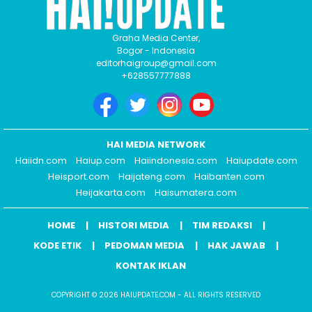
Graha Media Center,
Bogor - Indonesia
editorhaigroup@gmail.com
+628557777888
HAI MEDIA NETWORK
Haiidn.com
Haiup.com
Haiindonesia.com
Haiupdate.com
Heisport.com
Haijateng.com
Haibanten.com
Heijakarta.com
Haisumatera.com
HOME
HISTORI MEDIA
TIM REDAKSI
KODE ETIK
PEDOMAN MEDIA
HAK JAWAB
KONTAK IKLAN
COPYRIGHT © 2026 HAIUPDATE.COM - ALL RIGHTS RESERVED