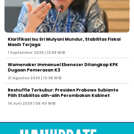
Klarifikasi Isu Sri Mulyani Mundur, Stabilitas Fiskal
Masih Terjaga
1 September 2025 | 13:59 WIB
Wamenaker Immanuel Ebenezer Ditangkap KPK
Dugaan Pemerasan K3
21 Agustus 2025 | 13:38 WIB
Reshuffle Terkubur: Presiden Prabowo Subianto
Pilih Stabilitas alih-alih Perombakan Kabinet
14 Juni 2025 | 06:40 WIB