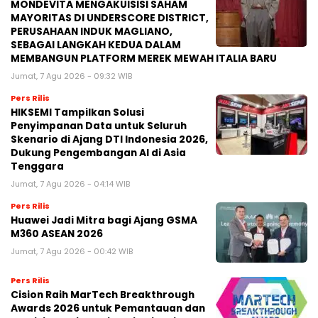
MONDEVITA MENGAKUISISI SAHAM
MAYORITAS DI UNDERSCORE DISTRICT,
PERUSAHAAN INDUK MAGLIANO,
SEBAGAI LANGKAH KEDUA DALAM
MEMBANGUN PLATFORM MEREK MEWAH ITALIA BARU
Jumat, 7 Agu 2026 - 09:32 WIB
Pers Rilis
HIKSEMI Tampilkan Solusi
Penyimpanan Data untuk Seluruh
Skenario di Ajang DTI Indonesia 2026,
Dukung Pengembangan AI di Asia
Tenggara
Jumat, 7 Agu 2026 - 04:14 WIB
Pers Rilis
Huawei Jadi Mitra bagi Ajang GSMA
M360 ASEAN 2026
Jumat, 7 Agu 2026 - 00:42 WIB
Pers Rilis
Cision Raih MarTech Breakthrough
Awards 2026 untuk Pemantauan dan