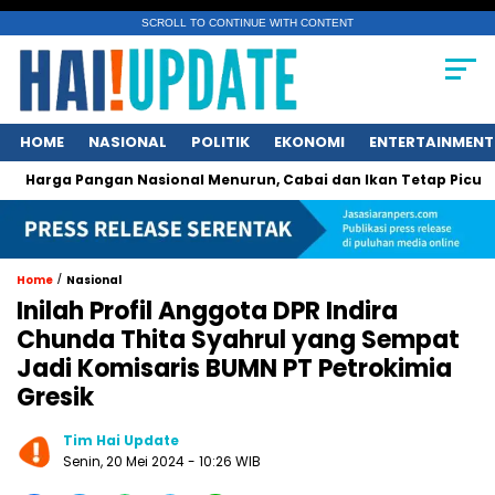
SCROLL TO CONTINUE WITH CONTENT
HOME
NASIONAL
POLITIK
EKONOMI
ENTERTAINMENT
 Pangan Nasional Menurun, Cabai dan Ikan Tetap Picu Kegelis
/
Home
Nasional
Inilah Profil Anggota DPR Indira
Chunda Thita Syahrul yang Sempat
Jadi Komisaris BUMN PT Petrokimia
Gresik
Tim Hai Update
Senin, 20 Mei 2024 - 10:26 WIB