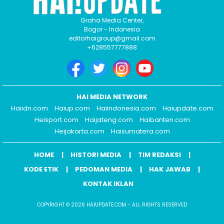
Graha Media Center,
Bogor - Indonesia
editorhaigroup@gmail.com
+628557777888
HAI MEDIA NETWORK
Haiidn.com
Haiup.com
Haiindonesia.com
Haiupdate.com
Heisport.com
Haijateng.com
Haibanten.com
Heijakarta.com
Haisumatera.com
HOME
HISTORI MEDIA
TIM REDAKSI
KODE ETIK
PEDOMAN MEDIA
HAK JAWAB
KONTAK IKLAN
COPYRIGHT © 2026 HAIUPDATE.COM - ALL RIGHTS RESERVED