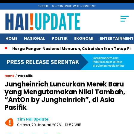
SCROLL TO CONTINUE WITH CONTENT
HOME
NASIONAL
POLITIK
EKONOMI
ENTERTAINMENT
ga Pangan Nasional Menurun, Cabai dan Ikan Tetap Picu Kegeli
/
Home
Pers Rilis
Jungheinrich Luncurkan Merek Baru
yang Mengutamakan Nilai Tambah,
“AntOn by Jungheinrich”, di Asia
Pasifik
Tim Hai Update
Selasa, 20 Januari 2026 - 13:52 WIB