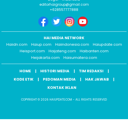
editorhaigroup@gmail.com
+628557777888
HAI MEDIA NETWORK
Haiidn.com
Haiup.com
Haiindonesia.com
Haiupdate.com
Heisport.com
Haijateng.com
Haibanten.com
Heijakarta.com
Haisumatera.com
HOME
HISTORI MEDIA
TIM REDAKSI
KODE ETIK
PEDOMAN MEDIA
HAK JAWAB
KONTAK IKLAN
COPYRIGHT © 2026 HAIUPDATE.COM - ALL RIGHTS RESERVED