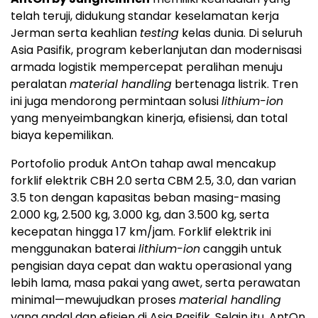
telah teruji, didukung standar keselamatan kerja
Jerman serta keahlian
testing
kelas dunia. Di seluruh
Asia Pasifik, program keberlanjutan dan modernisasi
armada logistik mempercepat peralihan menuju
peralatan
material handling
bertenaga listrik. Tren
ini juga mendorong permintaan solusi
lithium-ion
yang menyeimbangkan kinerja, efisiensi, dan total
biaya kepemilikan.
Portofolio produk AntOn tahap awal mencakup
forklif elektrik CBH 2.0 serta CBM 2.5, 3.0, dan varian
3.5 ton dengan kapasitas beban masing-masing
2.000 kg, 2.500 kg, 3.000 kg, dan 3.500 kg, serta
kecepatan hingga 17 km/jam. Forklif elektrik ini
menggunakan baterai
lithium-ion
canggih untuk
pengisian daya cepat dan waktu operasional yang
lebih lama, masa pakai yang awet, serta perawatan
minimal—mewujudkan proses
material handling
yang andal dan efisien di Asia Pasifik. Selain itu, AntOn