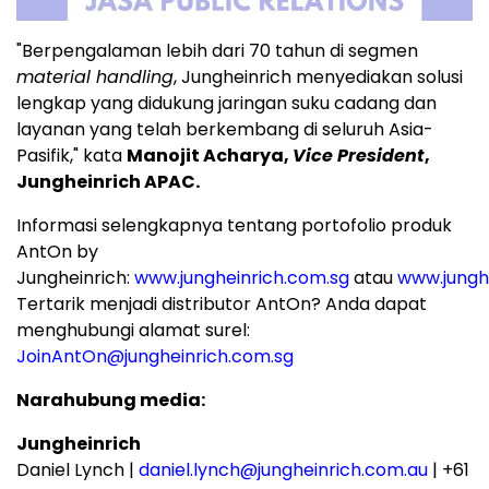
"Berpengalaman lebih dari 70 tahun di segmen
material handling
, Jungheinrich menyediakan solusi
lengkap yang didukung jaringan suku cadang dan
layanan yang telah berkembang di seluruh Asia-
Pasifik," kata
Manojit Acharya,
Vice President
,
Jungheinrich APAC.
Informasi selengkapnya tentang portofolio produk
AntOn by
Jungheinrich:
www.jungheinrich.com.sg
atau
www.jungh
Tertarik menjadi distributor AntOn? Anda dapat
menghubungi alamat surel:
JoinAntOn@jungheinrich.com.sg
Narahubung media:
Jungheinrich
Daniel Lynch |
daniel.lynch@jungheinrich.com.au
| +61