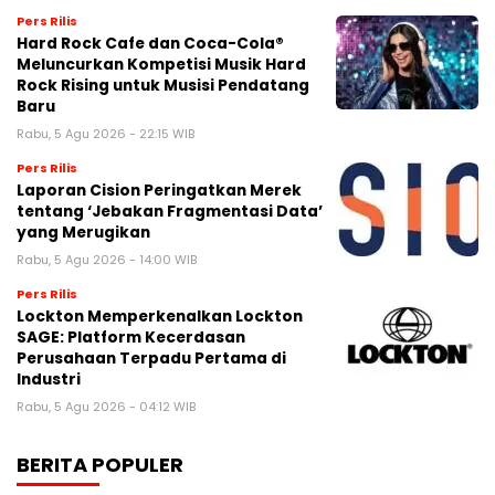
Pers Rilis
Hard Rock Cafe dan Coca-Cola®
Meluncurkan Kompetisi Musik Hard
Rock Rising untuk Musisi Pendatang
Baru
Rabu, 5 Agu 2026 - 22:15 WIB
Pers Rilis
Laporan Cision Peringatkan Merek
tentang ‘Jebakan Fragmentasi Data’
yang Merugikan
Rabu, 5 Agu 2026 - 14:00 WIB
Pers Rilis
Lockton Memperkenalkan Lockton
SAGE: Platform Kecerdasan
Perusahaan Terpadu Pertama di
Industri
Rabu, 5 Agu 2026 - 04:12 WIB
BERITA POPULER