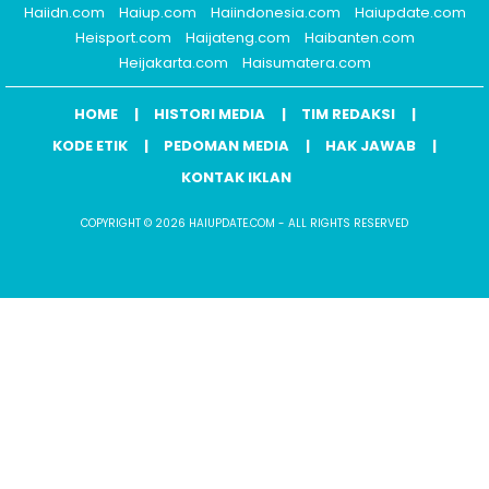
Haiidn.com
Haiup.com
Haiindonesia.com
Haiupdate.com
Heisport.com
Haijateng.com
Haibanten.com
Heijakarta.com
Haisumatera.com
HOME
HISTORI MEDIA
TIM REDAKSI
KODE ETIK
PEDOMAN MEDIA
HAK JAWAB
KONTAK IKLAN
COPYRIGHT © 2026 HAIUPDATE.COM - ALL RIGHTS RESERVED