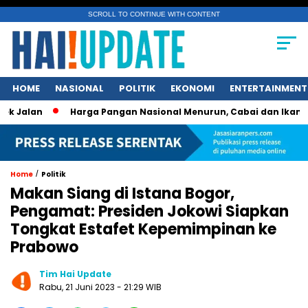
SCROLL TO CONTINUE WITH CONTENT
HOME
NASIONAL
POLITIK
EKONOMI
ENTERTAINMENT
n
Harga Pangan Nasional Menurun, Cabai dan Ikan Tetap Pi
/
Home
Politik
Makan Siang di Istana Bogor,
Pengamat: Presiden Jokowi Siapkan
Tongkat Estafet Kepemimpinan ke
Prabowo
Tim Hai Update
Rabu, 21 Juni 2023 - 21:29 WIB