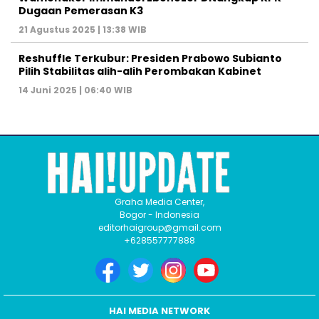
Dugaan Pemerasan K3
21 Agustus 2025 | 13:38 WIB
Reshuffle Terkubur: Presiden Prabowo Subianto
Pilih Stabilitas alih-alih Perombakan Kabinet
14 Juni 2025 | 06:40 WIB
Graha Media Center,
Bogor - Indonesia
editorhaigroup@gmail.com
+628557777888
HAI MEDIA NETWORK