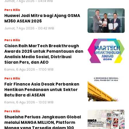
Jumat, 7 Agu 2026 - 04:14 WIB
Pers Rilis
Huawei Jadi Mitra bagi Ajang GSMA
M360 ASEAN 2026
Jumat, 7 Agu 2026 - 00:42 WIB
Pers Rilis
Cision Raih MarTech Breakthrough
Awards 2026 untuk Pemantauan dan
Analisis Media Sosial, Distribusi
Siaran Pers, dan AEO
Kamis, 6 Agu 2026 - 17:00 WIB
Pers Rilis
Fair Finance Asia Desak Perbankan
Hentikan Pendanaan untuk Sektor
Batu Bara di ASEAN
Kamis, 6 Agu 2026 - 13:02 WIB
Pers Rilis
Shueisha Perluas Jangkauan Global
melalui MANGA MILLION, Platform
Manga yang Tersedia dalam 100