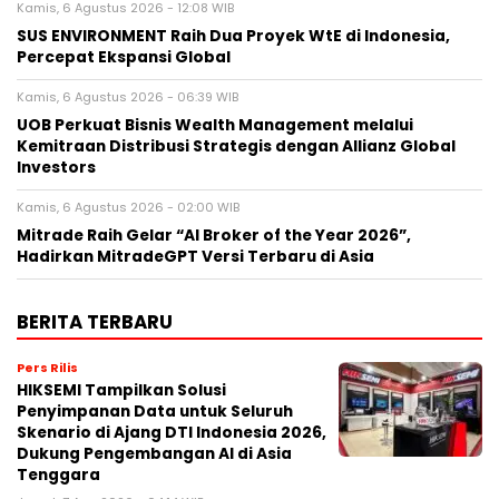
Kamis, 6 Agustus 2026 - 12:08 WIB
SUS ENVIRONMENT Raih Dua Proyek WtE di Indonesia,
Percepat Ekspansi Global
Kamis, 6 Agustus 2026 - 06:39 WIB
UOB Perkuat Bisnis Wealth Management melalui
Kemitraan Distribusi Strategis dengan Allianz Global
Investors
Kamis, 6 Agustus 2026 - 02:00 WIB
Mitrade Raih Gelar “AI Broker of the Year 2026”,
Hadirkan MitradeGPT Versi Terbaru di Asia
BERITA TERBARU
Pers Rilis
HIKSEMI Tampilkan Solusi
Penyimpanan Data untuk Seluruh
Skenario di Ajang DTI Indonesia 2026,
Dukung Pengembangan AI di Asia
Tenggara