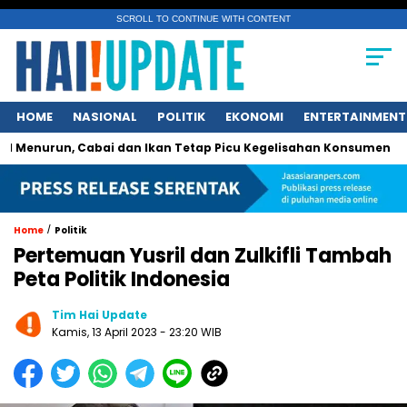
SCROLL TO CONTINUE WITH CONTENT
HOME
NASIONAL
POLITIK
EKONOMI
ENTERTAINMENT
un, Cabai dan Ikan Tetap Picu Kegelisahan Konsumen
Jasa 
/
Home
Politik
Pertemuan Yusril dan Zulkifli Tambah
Peta Politik Indonesia
Tim Hai Update
Kamis, 13 April 2023 - 23:20 WIB