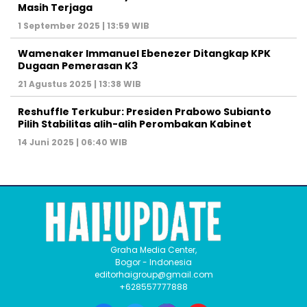
Masih Terjaga
1 September 2025 | 13:59 WIB
Wamenaker Immanuel Ebenezer Ditangkap KPK
Dugaan Pemerasan K3
21 Agustus 2025 | 13:38 WIB
Reshuffle Terkubur: Presiden Prabowo Subianto
Pilih Stabilitas alih-alih Perombakan Kabinet
14 Juni 2025 | 06:40 WIB
Graha Media Center,
Bogor - Indonesia
editorhaigroup@gmail.com
+628557777888