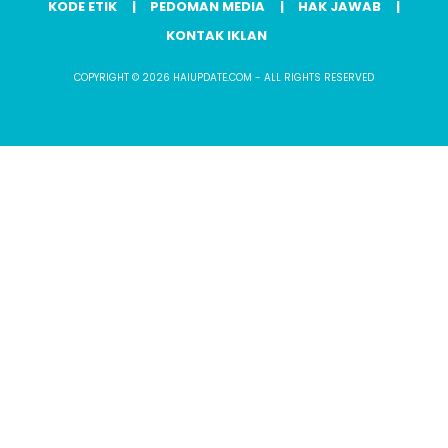
KODE ETIK
PEDOMAN MEDIA
HAK JAWAB
KONTAK IKLAN
COPYRIGHT © 2026 HAIUPDATE.COM - ALL RIGHTS RESERVED