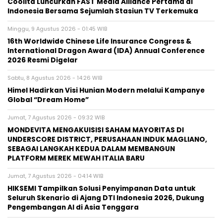
Coolita Luncurkan FAST Media Alliance Pertama di
Indonesia Bersama Sejumlah Stasiun TV Terkemuka
Minggu, 9 Agustus 2026 - 01:45 WIB
16th Worldwide Chinese Life Insurance Congress &
International Dragon Award (IDA) Annual Conference
2026 Resmi Digelar
Sabtu, 8 Agustus 2026 - 14:26 WIB
Himel Hadirkan Visi Hunian Modern melalui Kampanye
Global “Dream Home”
Jumat, 7 Agustus 2026 - 09:32 WIB
MONDEVITA MENGAKUISISI SAHAM MAYORITAS DI
UNDERSCORE DISTRICT, PERUSAHAAN INDUK MAGLIANO,
SEBAGAI LANGKAH KEDUA DALAM MEMBANGUN
PLATFORM MEREK MEWAH ITALIA BARU
Jumat, 7 Agustus 2026 - 04:14 WIB
HIKSEMI Tampilkan Solusi Penyimpanan Data untuk
Seluruh Skenario di Ajang DTI Indonesia 2026, Dukung
Pengembangan AI di Asia Tenggara