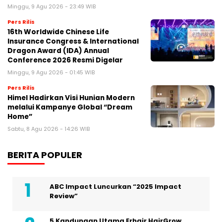
Minggu, 9 Agu 2026 - 23:49 WIB
Pers Rilis
16th Worldwide Chinese Life
Insurance Congress & International
Dragon Award (IDA) Annual
Conference 2026 Resmi Digelar
Minggu, 9 Agu 2026 - 01:45 WIB
Pers Rilis
Himel Hadirkan Visi Hunian Modern
melalui Kampanye Global “Dream
Home”
Sabtu, 8 Agu 2026 - 14:26 WIB
BERITA POPULER
ABC Impact Luncurkan “2025 Impact
Review”
5 Kandungan Utama Erhair HairGrow