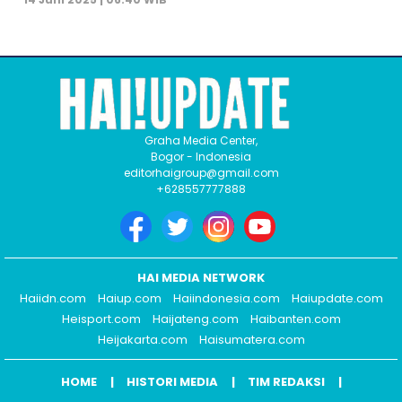
Graha Media Center,
Bogor - Indonesia
editorhaigroup@gmail.com
+628557777888
HAI MEDIA NETWORK
Haiidn.com
Haiup.com
Haiindonesia.com
Haiupdate.com
Heisport.com
Haijateng.com
Haibanten.com
Heijakarta.com
Haisumatera.com
HOME
HISTORI MEDIA
TIM REDAKSI