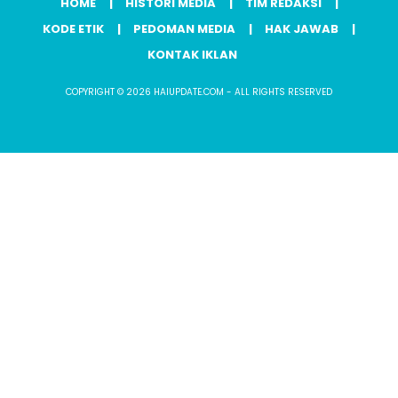
HOME
HISTORI MEDIA
TIM REDAKSI
KODE ETIK
PEDOMAN MEDIA
HAK JAWAB
KONTAK IKLAN
COPYRIGHT © 2026 HAIUPDATE.COM - ALL RIGHTS RESERVED