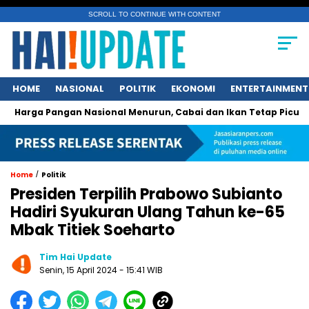
SCROLL TO CONTINUE WITH CONTENT
HOME
NASIONAL
POLITIK
EKONOMI
ENTERTAINMENT
Pangan Nasional Menurun, Cabai dan Ikan Tetap Picu Kegelisa
/
Home
Politik
Presiden Terpilih Prabowo Subianto
Hadiri Syukuran Ulang Tahun ke-65
Mbak Titiek Soeharto
Tim Hai Update
Senin, 15 April 2024 - 15:41 WIB