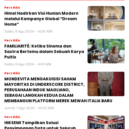
Pers Rilis
Himel Hadirkan Visi Hunian Modern
melalui Kampanye Global “Dream
Home”
Sabtu, 8 Agu 2026 - 14:26 WIB
Pers Rilis
FAMILIARITÉ: Ketika Sinema dan
Sastra Bertemu dalam Sebuah Karya
Puitis
Sabtu, 8 Agu 2026 - 14:19 WIB
Pers Rilis
MONDEVITA MENGAKUISISI SAHAM
MAYORITAS DI UNDERSCORE DISTRICT,
PERUSAHAAN INDUK MAGLIANO,
SEBAGAI LANGKAH KEDUA DALAM
MEMBANGUN PLATFORM MEREK MEWAH ITALIA BARU
Jumat, 7 Agu 2026 - 09:32 WIB
Pers Rilis
HIKSEMI Tampilkan Solusi
Penyimpanan Data untuk Seluruh