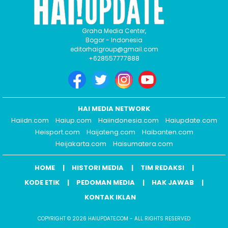
Graha Media Center,
Bogor - Indonesia
editorhaigroup@gmail.com
+628557777888
HAI MEDIA NETWORK
Haiidn.com
Haiup.com
Haiindonesia.com
Haiupdate.com
Heisport.com
Haijateng.com
Haibanten.com
Heijakarta.com
Haisumatera.com
HOME
HISTORI MEDIA
TIM REDAKSI
KODE ETIK
PEDOMAN MEDIA
HAK JAWAB
KONTAK IKLAN
COPYRIGHT © 2026 HAIUPDATE.COM - ALL RIGHTS RESERVED