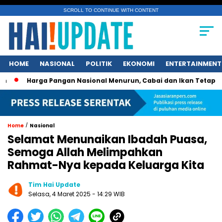
SCROLL TO CONTINUE WITH CONTENT
HOME
NASIONAL
POLITIK
EKONOMI
ENTERTAINMENT
Harga Pangan Nasional Menurun, Cabai dan Ikan Tetap Picu Keg
/
Home
Nasional
Selamat Menunaikan Ibadah Puasa,
Semoga Allah Melimpahkan
Rahmat-Nya kepada Keluarga Kita
Tim Hai Update
Selasa, 4 Maret 2025 - 14:29 WIB