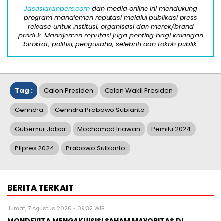
Jasasiaranpers.com
dan media online ini mendukung
program manajemen reputasi melalui publikasi press
release untuk institusi, organisasi dan merek/brand
produk. Manajemen reputasi juga penting bagi kalangan
birokrat, politisi, pengusaha, selebriti dan tokoh publik.
Tag :
Calon Presiden
Calon Wakil Presiden
Gerindra
Gerindra Prabowo Subianto
Gubernur Jabar
Mochamad Iriawan
Pemilu 2024
Pilpres 2024
Prabowo Subianto
BERITA TERKAIT
Jumat, 7 Agustus 2026 - 09:32 WIB
MONDEVITA MENGAKUISISI SAHAM MAYORITAS DI