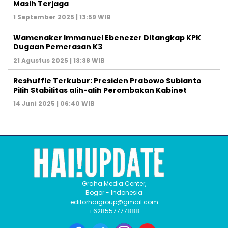
Masih Terjaga
1 September 2025 | 13:59 WIB
Wamenaker Immanuel Ebenezer Ditangkap KPK
Dugaan Pemerasan K3
21 Agustus 2025 | 13:38 WIB
Reshuffle Terkubur: Presiden Prabowo Subianto
Pilih Stabilitas alih-alih Perombakan Kabinet
14 Juni 2025 | 06:40 WIB
Graha Media Center,
Bogor - Indonesia
editorhaigroup@gmail.com
+628557777888