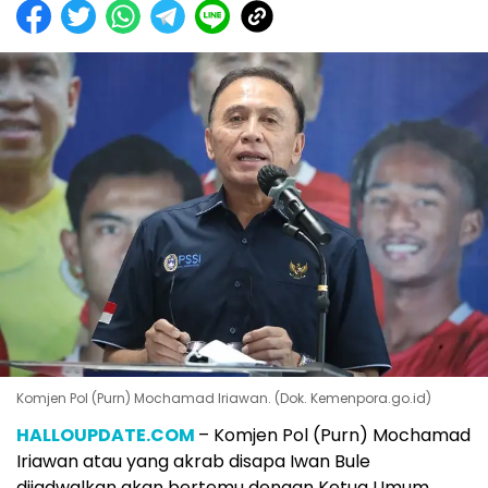
Komjen Pol (Purn) Mochamad Iriawan. (Dok. Kemenpora.go.id)
HALLOUPDATE.COM
– Komjen Pol (Purn) Mochamad
Iriawan atau yang akrab disapa Iwan Bule
dijadwalkan akan bertemu dengan Ketua Umum