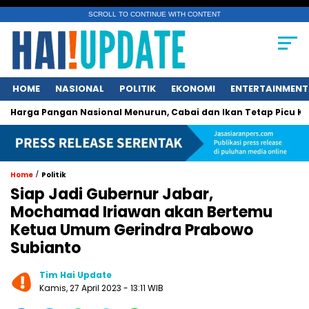
SCROLL TO CONTINUE WITH CONTENT
HOME
NASIONAL
POLITIK
EKONOMI
ENTERTAINMENT
Pangan Nasional Menurun, Cabai dan Ikan Tetap Picu Kegelisah
/
Home
Politik
Siap Jadi Gubernur Jabar,
Mochamad Iriawan akan Bertemu
Ketua Umum Gerindra Prabowo
Subianto
Tim Hai Update
Kamis, 27 April 2023 - 13:11 WIB