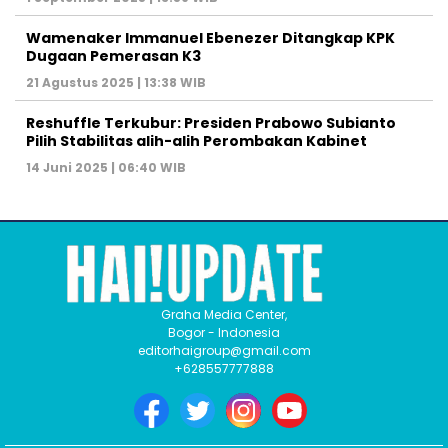
Wamenaker Immanuel Ebenezer Ditangkap KPK
Dugaan Pemerasan K3
21 Agustus 2025 | 13:38 WIB
Reshuffle Terkubur: Presiden Prabowo Subianto
Pilih Stabilitas alih-alih Perombakan Kabinet
14 Juni 2025 | 06:40 WIB
Graha Media Center,
Bogor - Indonesia
editorhaigroup@gmail.com
+628557777888