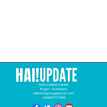
Graha Media Center,
Bogor - Indonesia
editorhaigroup@gmail.com
+628557777888