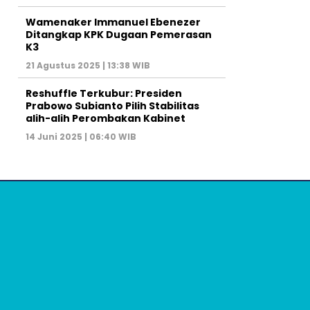
Wamenaker Immanuel Ebenezer
Ditangkap KPK Dugaan Pemerasan
K3
21 Agustus 2025 | 13:38 WIB
Reshuffle Terkubur: Presiden
Prabowo Subianto Pilih Stabilitas
alih-alih Perombakan Kabinet
14 Juni 2025 | 06:40 WIB