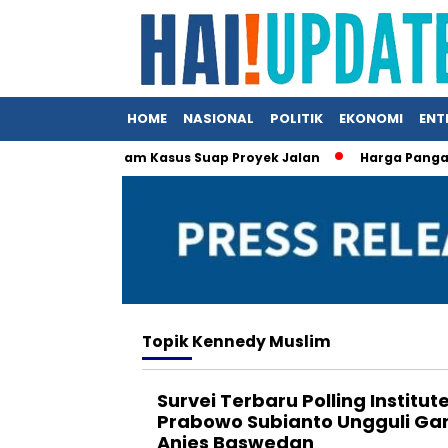
HOME
NASIONAL
POLITIK
EKONOMI
ENT
y Nasution dalam Kasus Suap Proyek Jalan
Harga Pangan Na
Topik
Kennedy Muslim
Survei Terbaru Polling Institut
Prabowo Subianto Ungguli Ga
Anies Baswedan