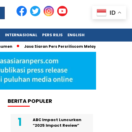
ID
A
INTERNASIONAL
PERS RILIS
ENGLISH
en
Jasa Siaran Pers Persriliscom Melayani Publikasi ke Lebih
BERITA POPULER
ABC Impact Luncurkan
“2025 Impact Review”