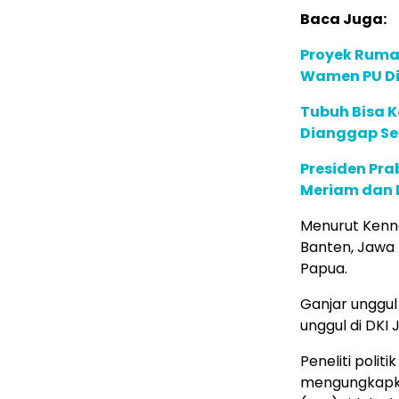
Baca Juga:
Proyek Rumah
Wamen PU Di
Tubuh Bisa K
Dianggap Se
Presiden Pr
Meriam dan D
Menurut Kenne
Banten, Jawa 
Papua.
Ganjar unggul
unggul di DKI 
Peneliti polit
mengungkapkan