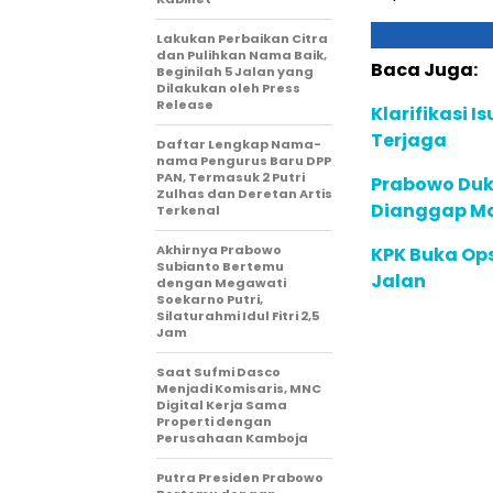
Lakukan Perbaikan Citra
dan Pulihkan Nama Baik,
Baca Juga:
Beginilah 5 Jalan yang
Dilakukan oleh Press
Release
Klarifikasi I
Terjaga
Daftar Lengkap Nama-
nama Pengurus Baru DPP
PAN, Termasuk 2 Putri
Prabowo Duk
Zulhas dan Deretan Artis
Dianggap Ma
Terkenal
Akhirnya Prabowo
KPK Buka Ops
Subianto Bertemu
Jalan
dengan Megawati
Soekarno Putri,
Silaturahmi Idul Fitri 2,5
Jam
Saat Sufmi Dasco
Menjadi Komisaris, MNC
Digital Kerja Sama
Properti dengan
Perusahaan Kamboja
Putra Presiden Prabowo