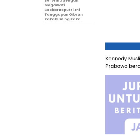
Bertemu dengan
Megawati
Soekarnoputri, Ini
Tanggapan Gibran
Rakabuming Raka
Kennedy Musli
Prabowo berad