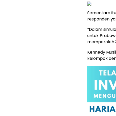
Sementara it
responden yan
“Dalam simul
untuk Prabow
memperoleh 38
Kennedy Musli
kelompok demo