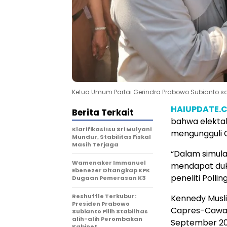
Ketua Umum Partai Gerindra Prabowo Subianto 
HAIUPDATE.
Berita Terkait
bahwa elektab
Klarifikasi Isu Sri Mulyani
mengungguli 
Mundur, Stabilitas Fiskal
Masih Terjaga
“Dalam simula
Wamenaker Immanuel
mendapat duku
Ebenezer Ditangkap KPK
peneliti Polli
Dugaan Pemerasan K3
Reshuffle Terkubur:
Kennedy Musli
Presiden Prabowo
Capres-Cawapre
Subianto Pilih Stabilitas
alih-alih Perombakan
September 20
Kabinet