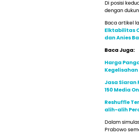
Di posisi kedu
dengan dukun
Baca artikel la
Elktabilitas
dan Anies B
Baca Juga:
Harga Panga
Kegelisaha
Jasa Siaran P
150 Media On
Reshuffle Te
alih-alih P
Dalam simulas
Prabowo sema