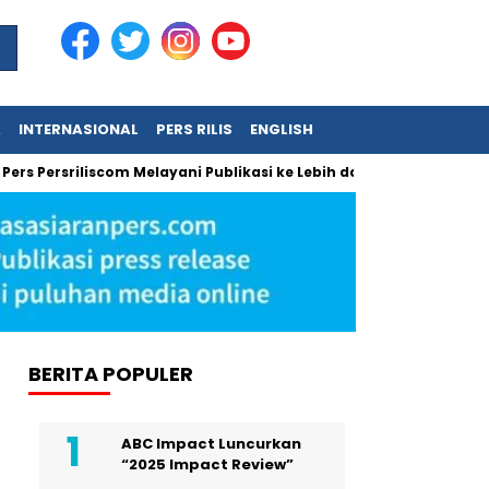
A
INTERNASIONAL
PERS RILIS
ENGLISH
sriliscom Melayani Publikasi ke Lebih dari 150 Media Online Berb
BERITA POPULER
ABC Impact Luncurkan
“2025 Impact Review”