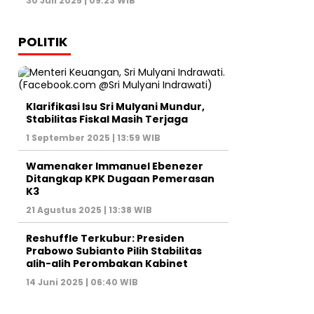
30 Juli 2025 | 09:23 WIB
POLITIK
Klarifikasi Isu Sri Mulyani Mundur,
Stabilitas Fiskal Masih Terjaga
1 September 2025 | 13:59 WIB
Wamenaker Immanuel Ebenezer
Ditangkap KPK Dugaan Pemerasan
K3
21 Agustus 2025 | 13:38 WIB
Reshuffle Terkubur: Presiden
Prabowo Subianto Pilih Stabilitas
alih-alih Perombakan Kabinet
14 Juni 2025 | 06:40 WIB