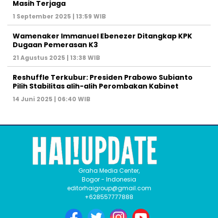
Masih Terjaga
1 September 2025 | 13:59 WIB
Wamenaker Immanuel Ebenezer Ditangkap KPK
Dugaan Pemerasan K3
21 Agustus 2025 | 13:38 WIB
Reshuffle Terkubur: Presiden Prabowo Subianto
Pilih Stabilitas alih-alih Perombakan Kabinet
14 Juni 2025 | 06:40 WIB
Graha Media Center,
Bogor - Indonesia
editorhaigroup@gmail.com
+628557777888