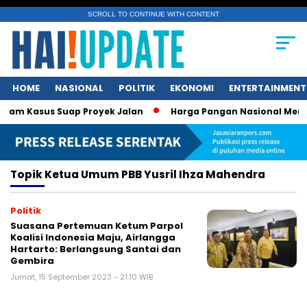
SCROLL TO CONTINUE WITH CONTENT
HOME
NASIONAL
POLITIK
EKONOMI
ENTERTAINMENT
am Kasus Suap Proyek Jalan
Harga Pangan Nasional Menurun
Topik
Ketua Umum PBB Yusril Ihza Mahendra
Politik
Suasana Pertemuan Ketum Parpol
Koalisi Indonesia Maju, Airlangga
Hartarto: Berlangsung Santai dan
Gembira
Jumat, 15 September 2023 - 21:10 WIB