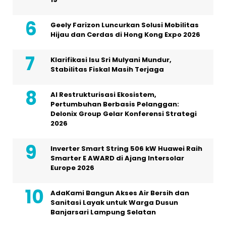
Geely Farizon Luncurkan Solusi Mobilitas
Hijau dan Cerdas di Hong Kong Expo 2026
Klarifikasi Isu Sri Mulyani Mundur,
Stabilitas Fiskal Masih Terjaga
AI Restrukturisasi Ekosistem,
Pertumbuhan Berbasis Pelanggan:
Delonix Group Gelar Konferensi Strategi
2026
Inverter Smart String 506 kW Huawei Raih
Smarter E AWARD di Ajang Intersolar
Europe 2026
AdaKami Bangun Akses Air Bersih dan
Sanitasi Layak untuk Warga Dusun
Banjarsari Lampung Selatan