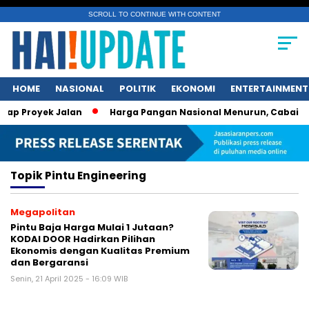
SCROLL TO CONTINUE WITH CONTENT
HOME
NASIONAL
POLITIK
EKONOMI
ENTERTAINMENT
p Proyek Jalan
Harga Pangan Nasional Menurun, Cabai dan
Topik
Pintu Engineering
Megapolitan
Pintu Baja Harga Mulai 1 Jutaan?
KODAI DOOR Hadirkan Pilihan
Ekonomis dengan Kualitas Premium
dan Bergaransi
Senin, 21 April 2025 - 16:09 WIB