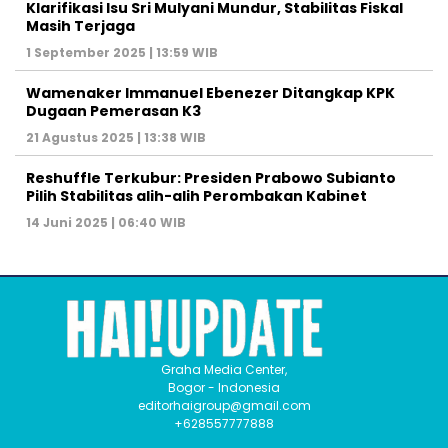
Klarifikasi Isu Sri Mulyani Mundur, Stabilitas Fiskal
Masih Terjaga
1 September 2025 | 13:59 WIB
Wamenaker Immanuel Ebenezer Ditangkap KPK
Dugaan Pemerasan K3
21 Agustus 2025 | 13:38 WIB
Reshuffle Terkubur: Presiden Prabowo Subianto
Pilih Stabilitas alih-alih Perombakan Kabinet
14 Juni 2025 | 06:40 WIB
Graha Media Center,
Bogor - Indonesia
editorhaigroup@gmail.com
+628557777888